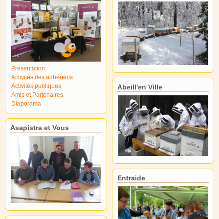
Présentation
Activités des adhérents
Activités publiques
Abeill'en Ville
Amis et Partenaires.
Diaporama
Asapistra et Vous
Entraide