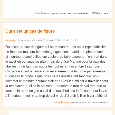
Identifiez-vous
pour poster des commentaires
8050 lectures
Oui c’est un cas de figure
Permalien
Soumis par
michel1607
le
mer, 07/11/2018 - 01:42
.
Oui c’est un cas de figure qui se rencontre , les sous type d’abeilles
ne font pas toujours bon ménage questions parfois de phéromones
et , surtout quand celles qui veulent se faire accepter n’ont rien dans
le jabot en échange du gîte .mais de grâce Martine pour la paix des
abeilles ,il ne faut pas ouvrir les ruches en novembre ( sauf cas
d’urgence absolue, suite à un reversement de la ruche par exemple )
tu casses la propolis que nos chères abeilles ont fabriquer pour
colmater le moindre courant d’air et tu vas les obliger à travailler pour
la remplacer .si elles le peuvent ...observe le trou de vol tant que tu
veux cela te renseigne aussi d’un tas d’indices intéressant sur la vie
à l’interieur. ( voir « au trop de vol « de J Sorch ). Bon hiver ..Michel
Identifiez-vous
pour poster des commentaires