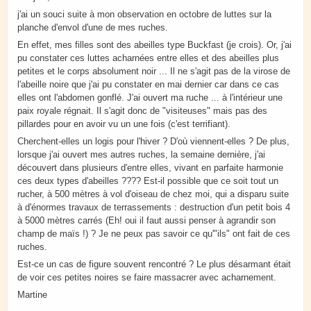
j'ai un souci suite à mon observation en octobre de luttes sur la
planche d'envol d'une de mes ruches.
En effet, mes filles sont des abeilles type Buckfast (je crois). Or, j'ai
pu constater ces luttes acharnées entre elles et des abeilles plus
petites et le corps absolument noir ... Il ne s'agit pas de la virose de
l'abeille noire que j'ai pu constater en mai dernier car dans ce cas
elles ont l'abdomen gonflé. J'ai ouvert ma ruche ... à l'intérieur une
paix royale régnait. Il s'agit donc de "visiteuses" mais pas des
pillardes pour en avoir vu un une fois (c'est terrifiant).
Cherchent-elles un logis pour l'hiver ? D'où viennent-elles ? De plus,
lorsque j'ai ouvert mes autres ruches, la semaine dernière, j'ai
découvert dans plusieurs d'entre elles, vivant en parfaite harmonie
ces deux types d'abeilles ???? Est-il possible que ce soit tout un
rucher, à 500 mètres à vol d'oiseau de chez moi, qui a disparu suite
à d'énormes travaux de terrassements : destruction d'un petit bois 4
à 5000 mètres carrés (Eh! oui il faut aussi penser à agrandir son
champ de maïs !) ? Je ne peux pas savoir ce qu'"ils" ont fait de ces
ruches.
Est-ce un cas de figure souvent rencontré ? Le plus désarmant était
de voir ces petites noires se faire massacrer avec acharnement.
Martine