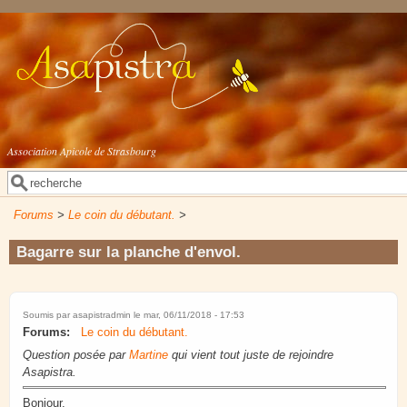
Aller au contenu principal
Association Apicole de Strasbourg
Rechercher
Formulaire de recherche
Forums
>
Le coin du débutant.
>
Bagarre sur la planche d'envol.
Soumis par
asapistradmin
le mar, 06/11/2018 - 17:53
Forums:
Le coin du débutant.
Question posée par
Martine
qui vient tout juste de rejoindre
Asapistra.
Bonjour,