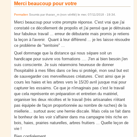
Merci beaucoup pour votre
Permalien
Soumis par
tharan_m (non vérifié)
le
mer, 07/11/2018 - 19:34
.
Merci beaucoup pour votre prompte réponse. C'est vrai que j'ai
constaté ce décollement de propolis et j'ai pensé que je détruisais
leur fabuleux travail ... erreur de débutante mais promis je retiens
la leçon à l'avenir. Quant à leur différend ... je les laisse résoudre
ce problème de "territoire" ...
Quel dommage que la distance qui nous sépare soit un
handicape pour suivre vos formations .... J'en ai bien besoin j'en
suis consciente. Je suis néanmoins heureuse de donner
l'hospitalité à mes filles dans ce lieu si protégé, mon seul but est
de sauvegarder ces merveilleuses créatures. C'est ainsi que je
cours les haies et les arbres vers le 15/20 avril jusque mai pour
capturer les essaims. Ce que je n'imaginais pas c'est le travail
que cela représente en préparation et entretien du matériel,
organiser les deux récoltes et le travail (très artisanales n'étant
pas équipée de façon proportionnée au nombre de ruches) de la
miellerie... surtout avec une hernie discale. Mais cela se fait dans
le bonheur de les voir s'affairer dans ma campagne très riche en
bois, haies, prairies naturelles, arbres fruitiers ... Quelle leçon de
vie !
Bien cordialement.