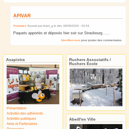
APIVAR
Permalien
Soumis par
lickel_g
le
dim, 06/09/2020 - 03:54
.
Paquets apportés et déposés hier soir sur Strasbourg.......
Identifiez-vous
pour poster des commentaires
Asapistra
Ruchers Associatifs /
Ruchers École
Présentation
Activités des adhérents
Activités publiques
Abeill'en Ville
Amis et Partenaires.
Diaporama