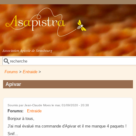
Aller au contenu principal
Association Apicole de Strasbourg
Rechercher
Formulaire de recherche
Forums
>
Entraide
>
Apivar
Soumis par
Jean-Claude Moes
le mar, 01/09/2020 - 20:38
Forums:
Entraide
Bonjour à tous,
J'ai mal évalué ma commande d'Apivar et il me manque 4 paquets !
Snif...