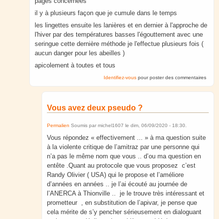
pages concernées
il y à plusieurs façon que je cumule dans le temps
les lingettes ensuite les lanières et en dernier à l'approche de
l'hiver par des températures basses l'égouttement avec une
seringue cette dernière méthode je l'effectue plusieurs fois (
aucun danger pour les abeilles )
apicolement à toutes et tous
Identifiez-vous
pour poster des commentaires
Vous avez deux pseudo ?
Permalien
Soumis par
michel1607
le
dim, 06/09/2020 - 18:30
.
Vous répondez « effectivement ... » à ma question suite
à la violente critique de l’amitraz par une personne qui
n’a pas le même nom que vous .. d’ou ma question en
entête .Quant au protocole que vous proposez c’est
Randy Olivier ( USA) qui le propose et l’améliore
d’années en années .. je l’ai écouté au journée de
l’ANERCA à Thionville .. je le trouve très intéressant et
prometteur , en substitution de l’apivar, je pense que
cela mérite de s’y pencher sérieusement en dialoguant