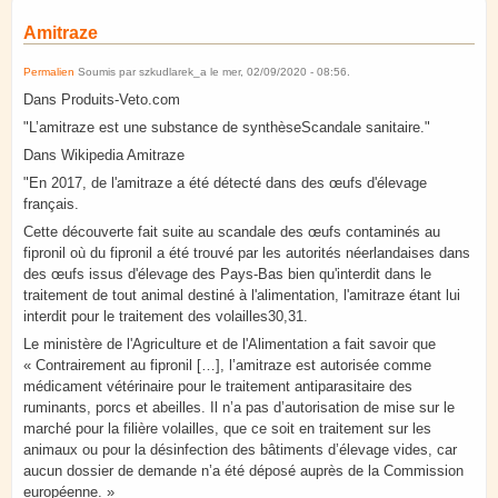
Amitraze
Permalien
Soumis par
szkudlarek_a
le
mer, 02/09/2020 - 08:56
.
Dans Produits-Veto.com
"L’amitraze est une substance de synthèseScandale sanitaire."
Dans Wikipedia Amitraze
"En 2017, de l'amitraze a été détecté dans des œufs d'élevage
français.
Cette découverte fait suite au scandale des œufs contaminés au
fipronil où du fipronil a été trouvé par les autorités néerlandaises dans
des œufs issus d'élevage des Pays-Bas bien qu'interdit dans le
traitement de tout animal destiné à l'alimentation, l'amitraze étant lui
interdit pour le traitement des volailles30,31.
Le ministère de l'Agriculture et de l'Alimentation a fait savoir que
« Contrairement au fipronil […], l’amitraze est autorisée comme
médicament vétérinaire pour le traitement antiparasitaire des
ruminants, porcs et abeilles. Il n’a pas d’autorisation de mise sur le
marché pour la filière volailles, que ce soit en traitement sur les
animaux ou pour la désinfection des bâtiments d’élevage vides, car
aucun dossier de demande n’a été déposé auprès de la Commission
européenne. »