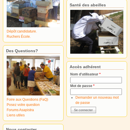
Santé des abeilles
Dépôt candidature.
Ruchers École.
Des Questions?
Accès adhérent
Nom d'utilisateur
*
Mot de passe
*
Demander un nouveau mot
Foire aux Questions (FaQ)
de passe
Posez votre question
Forums Asapistra
Liens utiles
Nous contacter