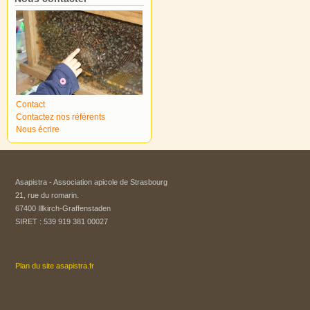
Contact
Contactez nos référents
Nous écrire
Asapistra - Association apicole de Strasbourg​
21, rue du romarin.
67400 Illkirch-Graffenstaden
SIRET : 539 919 381 00027
Plan du site asapistra.fr