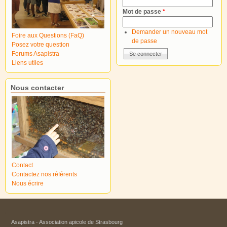
Mot de passe
*
Demander un nouveau mot
Foire aux Questions (FaQ)
de passe
Posez votre question
Forums Asapistra
Liens utiles
Nous contacter
Contact
Contactez nos référents
Nous écrire
Asapistra - Association apicole de Strasbourg​