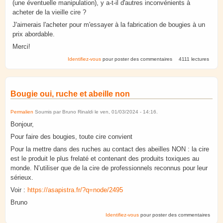
(une éventuelle manipulation), y a-t-il d'autres inconvénients à
acheter de la vieille cire ?
J'aimerais l'acheter pour m'essayer à la fabrication de bougies à un
prix abordable.
Merci!
Identifiez-vous
pour poster des commentaires
4111 lectures
Bougie oui, ruche et abeille non
Permalien
Soumis par
Bruno Rinaldi
le
ven, 01/03/2024 - 14:16
.
Bonjour,
Pour faire des bougies, toute cire convient
Pour la mettre dans des ruches au contact des abeilles NON : la cire
est le produit le plus frelaté et contenant des produits toxiques au
monde. N’utiliser que de la cire de professionnels reconnus pour leur
sérieux.
Voir :
https://asapistra.fr/?q=node/2495
Bruno
Identifiez-vous
pour poster des commentaires