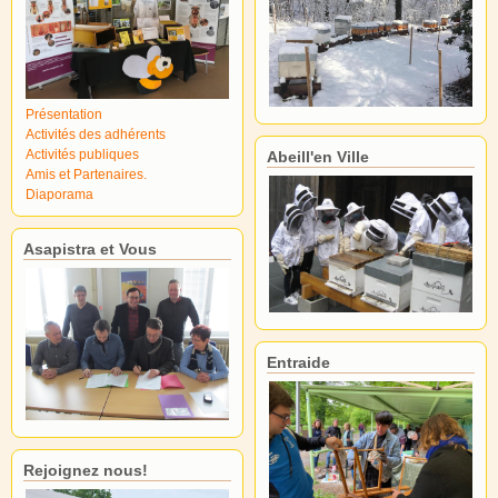
Présentation
Activités des adhérents
Activités publiques
Abeill'en Ville
Amis et Partenaires.
Diaporama
Asapistra et Vous
Entraide
Rejoignez nous!