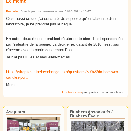
Le même
Permalien
Soumis par
nvanwensen
le
ven, 01/03/2024 - 16:47
.
C'est aussi ce que j'ai constaté. Je suppose qu'en l'absence d'un
laboratoire, je ne prendrai pas le risque.
En outre, deux études semblent réfuter cette idée. 1 est sponsorisée
par l'industrie de la bougie. La deuxième, datant de 2018, n'est pas
d'accord avec la partie concernant l'ion.
Je n'ai pas lu les études elles-mêmes.
https://skeptics.stackexchange.com/questions/50048/do-beeswax-
candles-pu...
Merci!
Identifiez-vous
pour poster des commentaires
Asapistra
Ruchers Associatifs /
Ruchers École