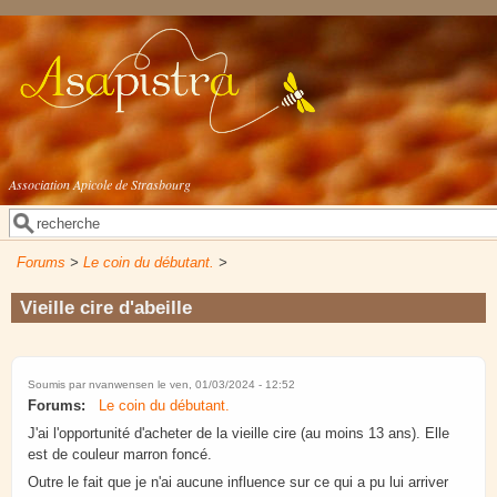
Aller au contenu principal
Association Apicole de Strasbourg
Rechercher
Formulaire de recherche
Forums
>
Le coin du débutant.
>
Vieille cire d'abeille
Soumis par
nvanwensen
le ven, 01/03/2024 - 12:52
Forums:
Le coin du débutant.
J'ai l'opportunité d'acheter de la vieille cire (au moins 13 ans). Elle
est de couleur marron foncé.
Outre le fait que je n'ai aucune influence sur ce qui a pu lui arriver