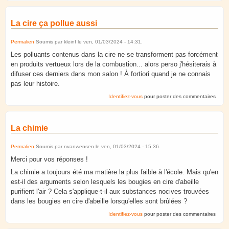
La cire ça pollue aussi
Permalien
Soumis par
kleinf
le
ven, 01/03/2024 - 14:31
.
Les polluants contenus dans la cire ne se transforment pas forcément
en produits vertueux lors de la combustion... alors perso j'hésiterais à
difuser ces derniers dans mon salon ! À fortiori quand je ne connais
pas leur histoire.
Identifiez-vous
pour poster des commentaires
La chimie
Permalien
Soumis par
nvanwensen
le
ven, 01/03/2024 - 15:36
.
Merci pour vos réponses !
La chimie a toujours été ma matière la plus faible à l'école. Mais qu'en
est-il des arguments selon lesquels les bougies en cire d'abeille
purifient l'air ? Cela s'applique-t-il aux substances nocives trouvées
dans les bougies en cire d'abeille lorsqu'elles sont brûlées ?
Identifiez-vous
pour poster des commentaires