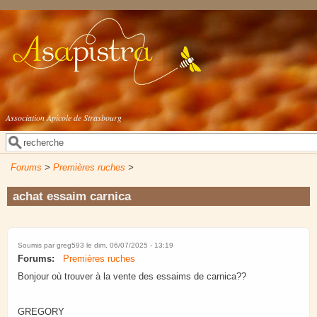
Aller au contenu principal
Association Apicole de Strasbourg
Rechercher
Formulaire de recherche
Forums
>
Premières ruches
>
achat essaim carnica
Soumis par
greg593
le dim, 06/07/2025 - 13:19
Forums:
Premières ruches
Bonjour où trouver à la vente des essaims de carnica??
GREGORY