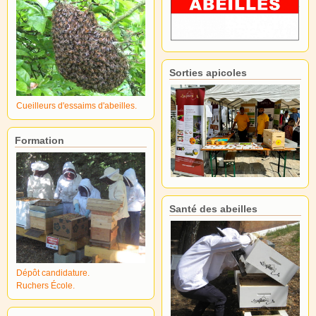
Sorties apicoles
Cueilleurs d'essaims d'abeilles.
Formation
Santé des abeilles
Dépôt candidature.
Ruchers École.