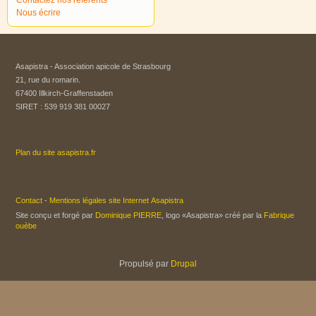
Nous écrire
Asapistra - Association apicole de Strasbourg​
21, rue du romarin.
67400 Illkirch-Graffenstaden
SIRET : 539 919 381 00027
Plan du site asapistra.fr
Contact
-
Mentions légales site Internet Asapistra
Site conçu et forgé par
Dominique PIERRE
, logo «Asapistra» créé par la
Fabrique
ouèbe
Propulsé par
Drupal