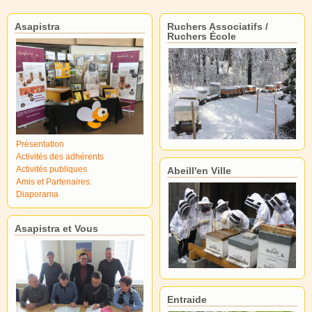
Asapistra
Ruchers Associatifs /
Ruchers École
Présentation
Activités des adhérents
Activités publiques
Abeill'en Ville
Amis et Partenaires.
Diaporama
Asapistra et Vous
Entraide