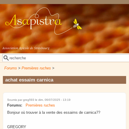
Aller au contenu principal
Association Apicole de Strasbourg
Rechercher
Formulaire de recherche
Forums
>
Premières ruches
>
achat essaim carnica
Soumis par
greg593
le dim, 06/07/2025 - 13:19
Forums:
Premières ruches
Bonjour où trouver à la vente des essaims de carnica??
GREGORY