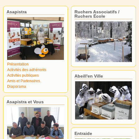
Asapistra
Ruchers Associatifs /
Ruchers École
Présentation
Activités des adhérents
Activités publiques
Abeill'en Ville
Amis et Partenaires.
Diaporama
Asapistra et Vous
Entraide