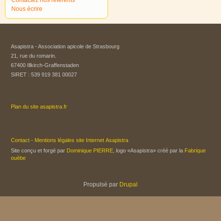
Nous écrire
Asapistra - Association apicole de Strasbourg​
21, rue du romarin.
67400 Illkirch-Graffenstaden
SIRET : 539 919 381 00027
Plan du site asapistra.fr
Contact
-
Mentions légales site Internet Asapistra
Site conçu et forgé par
Dominique PIERRE
, logo «Asapistra» créé par la
Fabrique
ouèbe
Propulsé par
Drupal