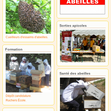
Sorties apicoles
Cueilleurs d'essaims d'abeilles.
Formation
Santé des abeilles
Dépôt candidature.
Ruchers École.