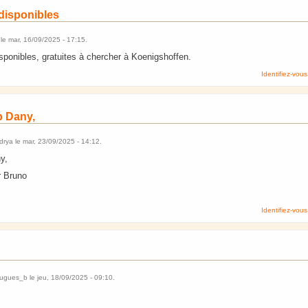
 disponibles
le
mar, 16/09/2025 - 17:15
.
disponibles, gratuites à chercher à Koenigshoffen.
Identifiez-vous
 Dany,
drya
le
mar, 23/09/2025 - 14:12
.
y,
r Bruno
Identifiez-vous
hugues_b
le
jeu, 18/09/2025 - 09:10
.