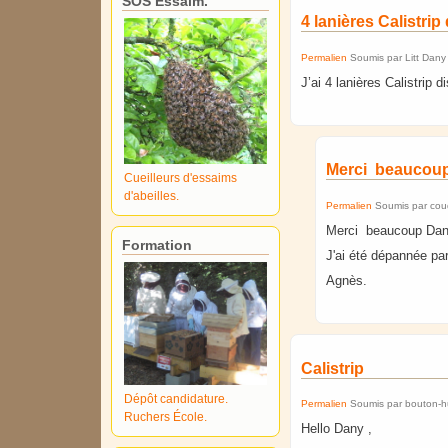
SOS Essaim.
4 lanières Calistrip
Permalien
Soumis par
Litt Dany
J’ai 4 lanières Calistrip 
Merci beaucoup
Cueilleurs d'essaims
d'abeilles.
Permalien
Soumis par
cou
Merci beaucoup Dan
Formation
J'ai été dépannée pa
Agnès.
Calistrip
Dépôt candidature.
Permalien
Soumis par
bouton-
Ruchers École.
Hello Dany ,