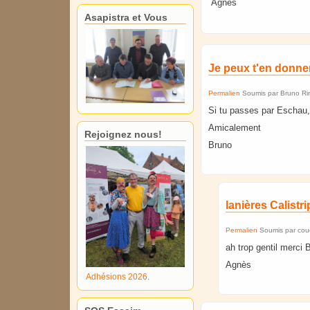
Agnès
Asapistra et Vous
Je peux t'en donne
Permalien
Soumis par
Bruno Ri
Si tu passes par Eschau,
Amicalement
Rejoignez nous!
Bruno
lanières Calistr
Permalien
Soumis par
cou
ah trop gentil merci 
Agnès
Adhésions 2026.