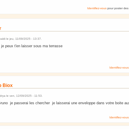
Identifiez-vous
pour poster des
r
naldi
le
jeu, 11/09/2025 - 13:37
.
 je peux t'en laisser sous ma terrasse
Identifiez-vous
ip Biox
drya
le
ven, 12/09/2025 - 11:53
.
Bruno je passerai les chercher je laisserai une enveloppe dans votre boite aux
Identifiez-vous