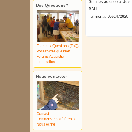
Si tu les as encore Je su
Des Questions?
BBH
Tel moi au 0651472820
Foire aux Questions (FaQ)
Posez votre question
Forums Asapistra
Liens utiles
Nous contacter
Contact
Contactez nos référents
Nous écrire