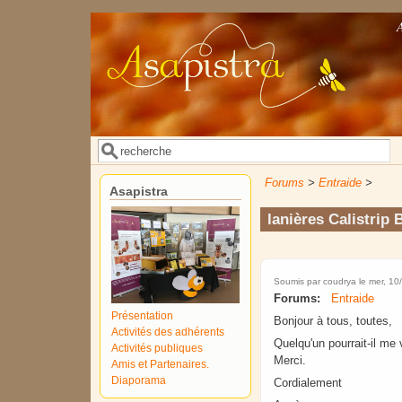
Aller au contenu principal
Rechercher
Formulaire de recherche
Forums
>
Entraide
>
Asapistra
lanières Calistrip 
Soumis par
coudrya
le mer, 10
Forums:
Entraide
Présentation
Bonjour à tous, toutes,
Activités des adhérents
Quelqu'un pourrait-il me
Activités publiques
Merci.
Amis et Partenaires.
Diaporama
Cordialement