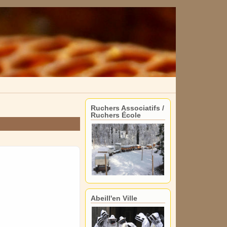
Ruchers Associatifs /
Ruchers École
Abeill'en Ville