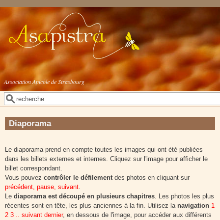
Aller au contenu principal
Association Apicole de Strasbourg
Rechercher
Formulaire de recherche
Diaporama
Le diaporama prend en compte toutes les images qui ont été publiées
dans les billets externes et internes. Cliquez sur l'image pour afficher le
billet correspondant.
Vous pouvez
contrôler le défilement
des photos en cliquant sur
précédent, pause, suivant
.
Le
diaporama est découpé en plusieurs chapitres
. Les photos les plus
récentes sont en tête, les plus anciennes à la fin. Utilisez la
navigation
1
2 3 .. suivant dernier
, en dessous de l'image, pour accéder aux différents