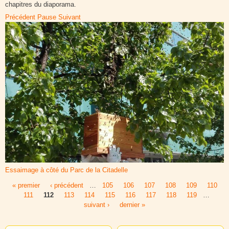
chapitres du diaporama.
Précédent
Pause
Suivant
Essaimage à côté du Parc de la Citadelle
« premier
‹ précédent
…
105
106
107
108
109
110
Pages
111
112
113
114
115
116
117
118
119
…
suivant ›
dernier »