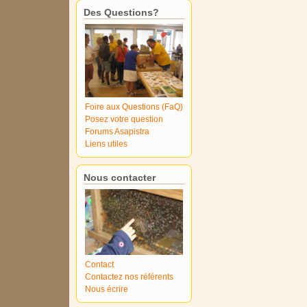
Des Questions?
Foire aux Questions (FaQ)
Posez votre question
Forums Asapistra
Liens utiles
Nous contacter
Contact
Contactez nos référents
Nous écrire