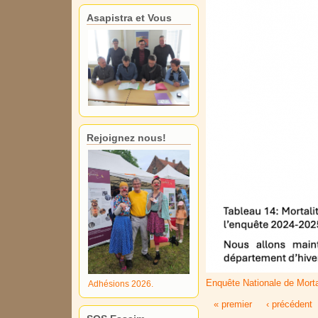
Asapistra et Vous
Rejoignez nous!
Enquête Nationale de Morta
Adhésions 2026.
« premier
‹ précédent
Pages