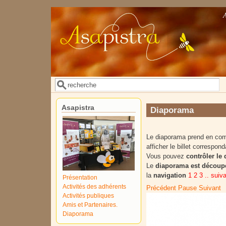
Aller au contenu principal
Rechercher
Formulaire de recherche
Asapistra
Diaporama
Le diaporama prend en compt
afficher le billet correspond
Vous pouvez
contrôler le
Le
diaporama est découpé
la
navigation
1 2 3 .. suiv
Présentation
Activités des adhérents
Précédent
Pause
Suivant
Activités publiques
Amis et Partenaires.
Diaporama