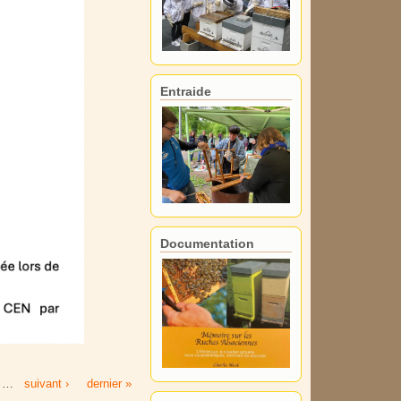
Entraide
Documentation
…
suivant ›
dernier »