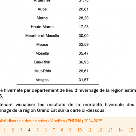
lité Hivernale des colonies d'Abeilles (ENMHA) 2024-2025
1
2
3
4
5
6
7
8
9
10
11
12
13
14
15