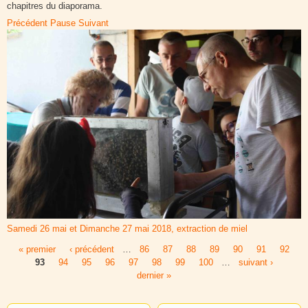
chapitres du diaporama.
Précédent
Pause
Suivant
Samedi 26 mai et Dimanche 27 mai 2018, extraction de miel
« premier
‹ précédent
…
86
87
88
89
90
91
92
Pages
93
94
95
96
97
98
99
100
…
suivant ›
dernier »