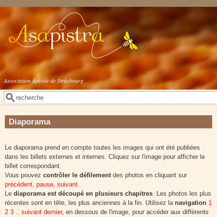
Aller au contenu principal
Association Apicole de Strasbourg
Rechercher
Formulaire de recherche
Diaporama
Le diaporama prend en compte toutes les images qui ont été publiées
dans les billets externes et internes. Cliquez sur l'image pour afficher le
billet correspondant.
Vous pouvez
contrôler le défilement
des photos en cliquant sur
précédent, pause, suivant
.
Le
diaporama est découpé en plusieurs chapitres
. Les photos les plus
récentes sont en tête, les plus anciennes à la fin. Utilisez la
navigation
1
2 3 .. suivant dernier
, en dessous de l'image, pour accéder aux différents