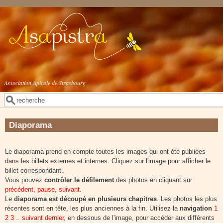
Aller au contenu principal
Association Apicole de Strasbourg
Rechercher
Formulaire de recherche
Diaporama
Le diaporama prend en compte toutes les images qui ont été publiées
dans les billets externes et internes. Cliquez sur l'image pour afficher le
billet correspondant.
Vous pouvez
contrôler le défilement
des photos en cliquant sur
précédent, pause, suivant
.
Le
diaporama est découpé en plusieurs chapitres
. Les photos les plus
récentes sont en tête, les plus anciennes à la fin. Utilisez la
navigation
1
2 3 .. suivant dernier
, en dessous de l'image, pour accéder aux différents