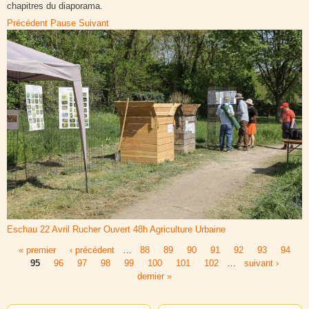
chapitres du diaporama.
Précédent
Pause
Suivant
Eschau 22 Avril Rucher Ouvert 48h Agriculture Urbaine
« premier
‹ précédent
…
88
89
90
91
92
93
94
Pages
95
96
97
98
99
100
101
102
…
suivant ›
dernier »