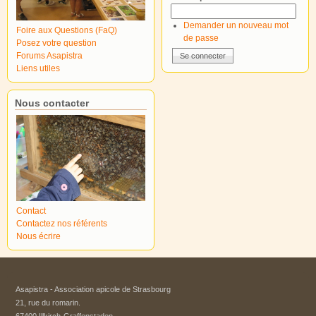
Demander un nouveau mot
Foire aux Questions (FaQ)
de passe
Posez votre question
Forums Asapistra
Liens utiles
Nous contacter
Contact
Contactez nos référents
Nous écrire
Asapistra - Association apicole de Strasbourg​
21, rue du romarin.