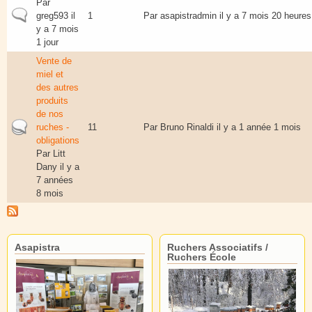
Par
Sujet normal
greg593
il
1
Par
asapistradmin
il y a 7 mois 20 heures
y a 7 mois
1 jour
Vente de
miel et
des autres
produits
de nos
Sujet actif
ruches -
11
Par
Bruno Rinaldi
il y a 1 année 1 mois
obligations
Par
Litt
Dany
il y a
7 années
8 mois
Asapistra
Ruchers Associatifs /
Ruchers École