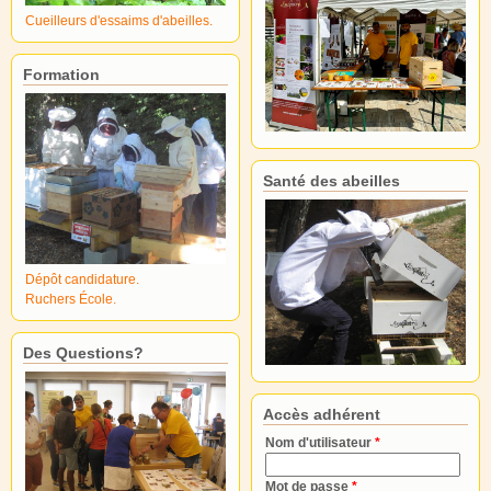
Cueilleurs d'essaims d'abeilles.
Formation
Santé des abeilles
Dépôt candidature.
Ruchers École.
Des Questions?
Accès adhérent
Nom d'utilisateur
*
Mot de passe
*