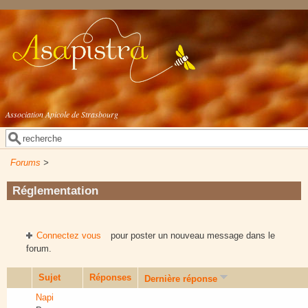
Aller au contenu principal
Association Apicole de Strasbourg
Rechercher
Formulaire de recherche
Forums
>
Réglementation
Connectez vous
pour poster un nouveau message dans le
forum.
Sujet
Réponses
Dernière réponse
Napi