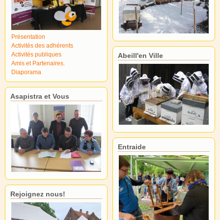
Présentation
Activités des adhérents
Activités publiques
Abeill'en Ville
Amis et Partenaires.
Diaporama
Asapistra et Vous
Entraide
Rejoignez nous!