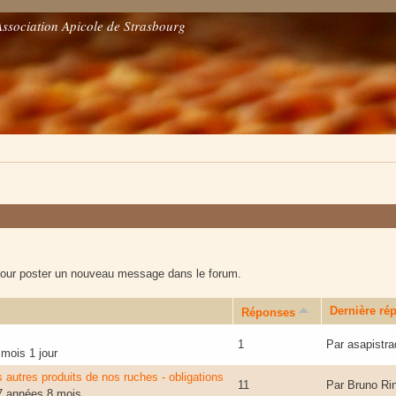
Association Apicole de Strasbourg
our poster un nouveau message dans le forum.
Dernière ré
Réponses
1
Par
asapistr
 mois 1 jour
 autres produits de nos ruches - obligations
11
Par
Bruno Rin
 7 années 8 mois