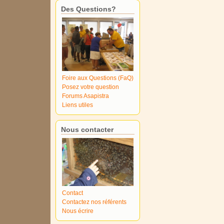
Des Questions?
Foire aux Questions (FaQ)
Posez votre question
Forums Asapistra
Liens utiles
Nous contacter
Contact
Contactez nos référents
Nous écrire