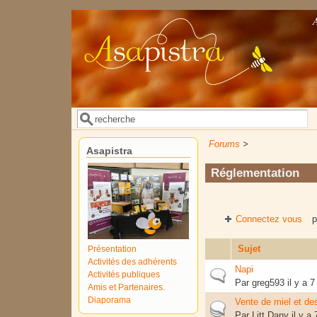
Aller au contenu principal
Rechercher
Formulaire de recherche
Forums
>
Asapistra
Réglementation
Connectez vous
p
Sujet
Présentation
Activités des adhérents
Napi
Sujet normal
Activités publiques
Par
greg593
il y a 7
Amis et Partenaires.
Diaporama
Vente de miel et des
Sujet actif
Par
Litt Dany
il y a