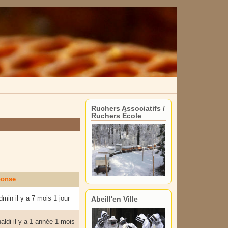
Ruchers Associatifs /
Ruchers École
ponse
admin
il y a 7 mois 1 jour
Abeill'en Ville
aldi
il y a 1 année 1 mois