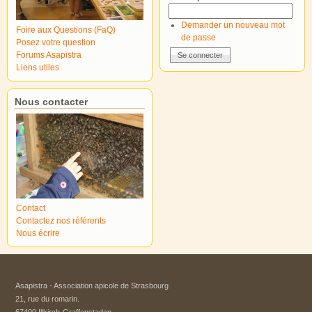
Demander un nouveau mot
Foire aux Questions (FaQ)
de passe
Posez votre question
Forums Asapistra
Liens utiles
Nous contacter
Contact
Contactez nos référents
Nous écrire
Asapistra - Association apicole de Strasbourg​
21, rue du romarin.