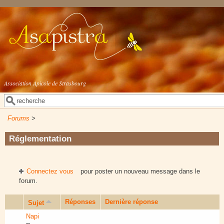
Aller au contenu principal
Association Apicole de Strasbourg
Rechercher
Formulaire de recherche
Forums
>
Réglementation
Connectez vous
pour poster un nouveau message dans le
forum.
Réponses
Dernière réponse
Sujet
Napi