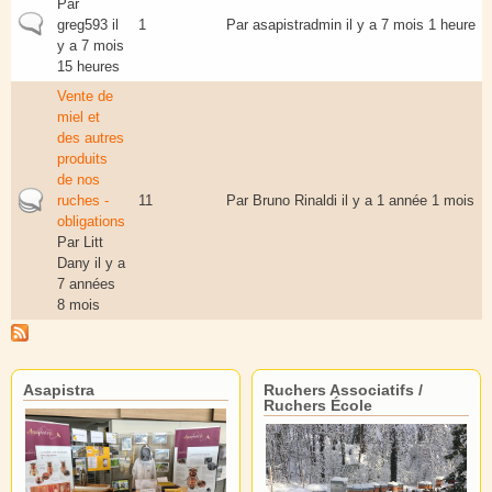
Par
Sujet normal
greg593
il
1
Par
asapistradmin
il y a 7 mois 1 heure
y a 7 mois
15 heures
Vente de
miel et
des autres
produits
de nos
Sujet actif
ruches -
11
Par
Bruno Rinaldi
il y a 1 année 1 mois
obligations
Par
Litt
Dany
il y a
7 années
8 mois
Asapistra
Ruchers Associatifs /
Ruchers École