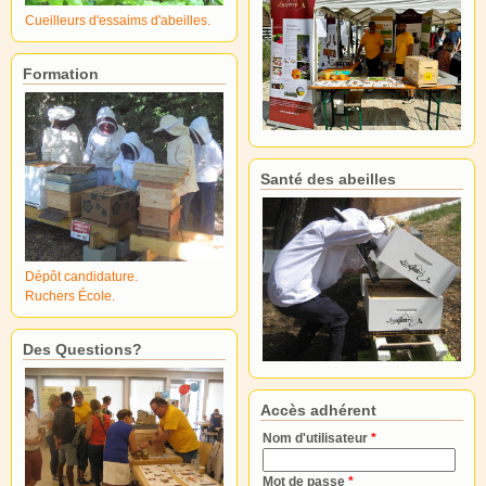
Cueilleurs d'essaims d'abeilles.
Formation
Santé des abeilles
Dépôt candidature.
Ruchers École.
Des Questions?
Accès adhérent
Nom d'utilisateur
*
Mot de passe
*