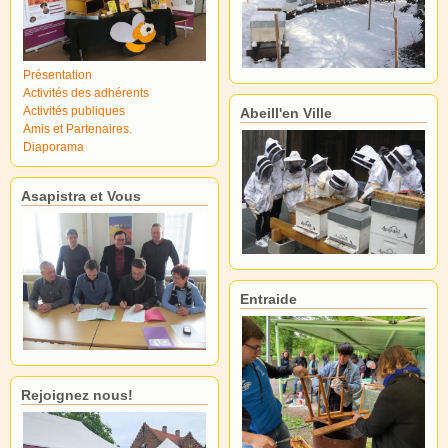
Présentation
Activités des adhérents
Activités publiques
Abeill'en Ville
Amis et Partenaires.
Diaporama
Asapistra et Vous
Entraide
Rejoignez nous!