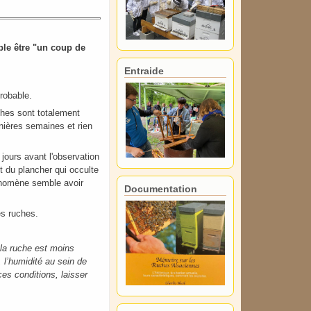
ble être "un coup de
Entraide
probable.
ches sont totalement
rnières semaines et rien
 jours avant l'observation
it du plancher qui occulte
phénomène semble avoir
Documentation
es ruches.
, la ruche est moins
, l’humidité au sein de
es conditions, laisser