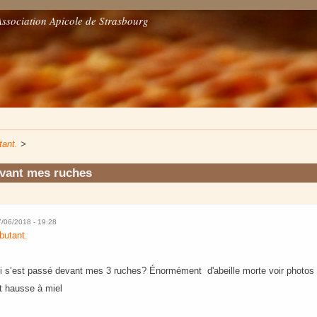
Association Apicole de Strasbourg
tant.
>
evant mes ruches
7/06/2018 - 19:28
butant.
qui s’est passé devant mes 3 ruches? Énormément d'abeille morte voir photos
 et hausse à miel