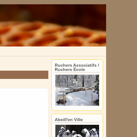
Ruchers Associatifs /
Ruchers École
Abeill'en Ville