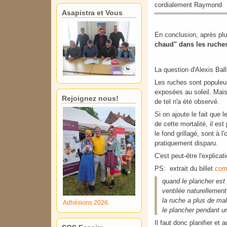
cordialement Raymond
Asapistra et Vous
En conclusion, après pl
chaud" dans les ruche
La question d'Alexis Ball
Les ruches sont populeus
exposées au soleil. Mais 
Rejoignez nous!
de tel n'a été observé.
Si on ajoute le fait que 
de cette mortalité, il es
le fond grillagé, sont à 
pratiquement disparu.
C'est peut-être l'explic
PS: extrait du billet
com
quand le plancher est i
ventilée naturellement,
la ruche a plus de ma
Adhésions 2026.
le plancher pendant u
Il faut donc planifier e