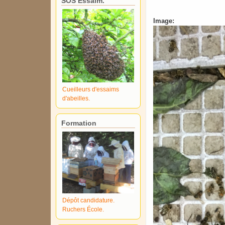
SOS Essaim.
Image:
Cueilleurs d'essaims
d'abeilles.
Formation
Dépôt candidature.
Ruchers École.