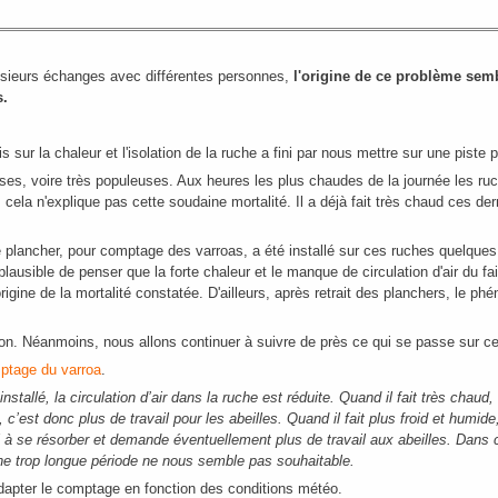
usieurs échanges avec différentes personnes,
l'origine de ce problème sem
s.
is sur la chaleur et l'isolation de la ruche a fini par nous mettre sur une piste 
es, voire très populeuses. Aux heures les plus chaudes de la journée les ru
cela n'explique pas cette soudaine mortalité. Il a déjà fait très chaud ces de
le plancher, pour comptage des varroas, a été installé sur ces ruches quelques
t plausible de penser que la forte chaleur et le manque de circulation d'air du fa
l'origine de la mortalité constatée. D'ailleurs, après retrait des planchers, le 
ation. Néanmoins, nous allons continuer à suivre de près ce qui se passe sur c
ptage du varroa
.
nstallé, la circulation d’air dans la ruche est réduite. Quand il fait très chaud
 c’est donc plus de travail pour les abeilles. Quand il fait plus froid et humide
l à se résorber et demande éventuellement plus de travail aux abeilles. Dans c
ne trop longue période ne nous semble pas souhaitable.
t adapter le comptage en fonction des conditions météo.