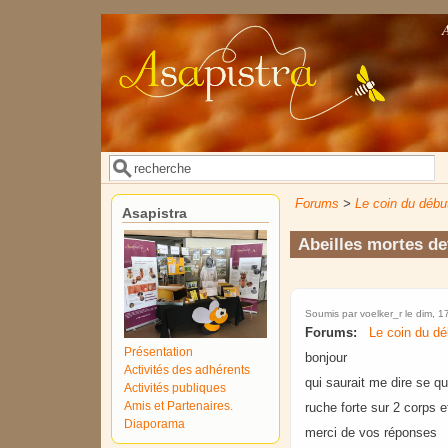
Aller au contenu principal
Rechercher
Formulaire de recherche
Forums
>
Le coin du débu
Asapistra
Abeilles mortes d
Soumis par
voelker_r
le dim, 1
Forums:
Le coin du dé
Présentation
bonjour
Activités des adhérents
qui saurait me dire se 
Activités publiques
Amis et Partenaires.
ruche forte sur 2 corps
Diaporama
merci de vos réponses