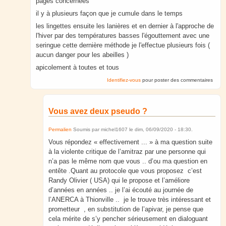
pages concernées
il y à plusieurs façon que je cumule dans le temps
les lingettes ensuite les lanières et en dernier à l'approche de
l'hiver par des températures basses l'égouttement avec une
seringue cette dernière méthode je l'effectue plusieurs fois (
aucun danger pour les abeilles )
apicolement à toutes et tous
Identifiez-vous
pour poster des commentaires
Vous avez deux pseudo ?
Permalien
Soumis par
michel1607
le
dim, 06/09/2020 - 18:30
.
Vous répondez « effectivement ... » à ma question suite
à la violente critique de l’amitraz par une personne qui
n’a pas le même nom que vous .. d’ou ma question en
entête .Quant au protocole que vous proposez c’est
Randy Olivier ( USA) qui le propose et l’améliore
d’années en années .. je l’ai écouté au journée de
l’ANERCA à Thionville .. je le trouve très intéressant et
prometteur , en substitution de l’apivar, je pense que
cela mérite de s’y pencher sérieusement en dialoguant