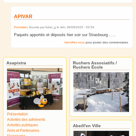
APIVAR
Permalien
Soumis par
lickel_g
le
dim, 06/09/2020 - 03:54
.
Paquets apportés et déposés hier soir sur Strasbourg.......
Identifiez-vous
pour poster des commentaires
Asapistra
Ruchers Associatifs /
Ruchers École
Présentation
Activités des adhérents
Activités publiques
Abeill'en Ville
Amis et Partenaires.
Diaporama