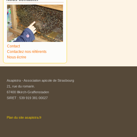
Contact
Contactez nos référents
Nous écrire
Asapistra - Association apicole de Strasbourg​
21, rue du romarin.
67400 Illkirch-Graffenstaden
SIRET : 539 919 381 00027
Plan du site asapistra.fr