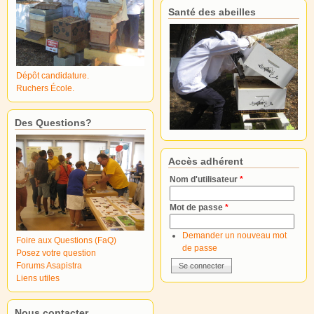
Santé des abeilles
Dépôt candidature.
Ruchers École.
Des Questions?
Accès adhérent
Nom d'utilisateur
*
Mot de passe
*
Demander un nouveau mot
Foire aux Questions (FaQ)
de passe
Posez votre question
Forums Asapistra
Liens utiles
Nous contacter