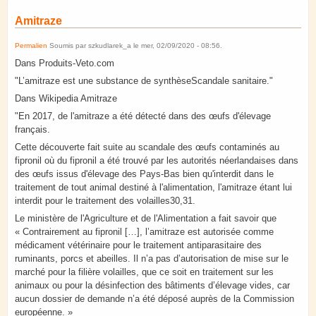
Amitraze
Permalien
Soumis par
szkudlarek_a
le
mer, 02/09/2020 - 08:56
.
Dans Produits-Veto.com
"L’amitraze est une substance de synthèseScandale sanitaire."
Dans Wikipedia Amitraze
"En 2017, de l'amitraze a été détecté dans des œufs d'élevage
français.
Cette découverte fait suite au scandale des œufs contaminés au
fipronil où du fipronil a été trouvé par les autorités néerlandaises dans
des œufs issus d'élevage des Pays-Bas bien qu'interdit dans le
traitement de tout animal destiné à l'alimentation, l'amitraze étant lui
interdit pour le traitement des volailles30,31.
Le ministère de l'Agriculture et de l'Alimentation a fait savoir que
« Contrairement au fipronil […], l’amitraze est autorisée comme
médicament vétérinaire pour le traitement antiparasitaire des
ruminants, porcs et abeilles. Il n’a pas d’autorisation de mise sur le
marché pour la filière volailles, que ce soit en traitement sur les
animaux ou pour la désinfection des bâtiments d’élevage vides, car
aucun dossier de demande n’a été déposé auprès de la Commission
européenne. »