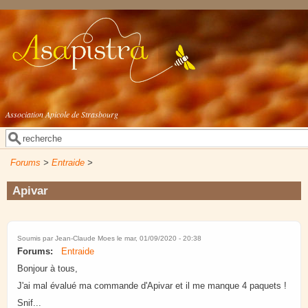
Aller au contenu principal
Association Apicole de Strasbourg
Rechercher
Formulaire de recherche
Forums
>
Entraide
>
Apivar
Soumis par
Jean-Claude Moes
le mar, 01/09/2020 - 20:38
Forums:
Entraide
Bonjour à tous,
J'ai mal évalué ma commande d'Apivar et il me manque 4 paquets !
Snif...