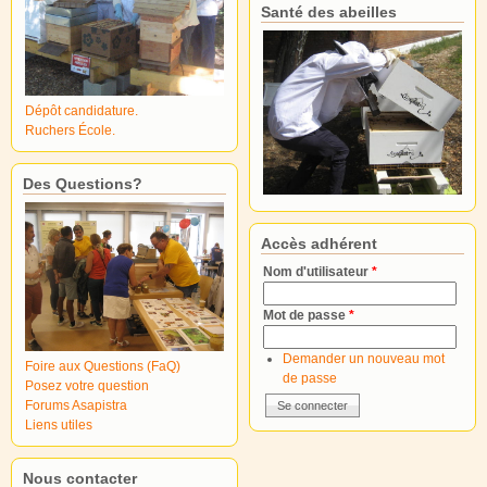
Santé des abeilles
Dépôt candidature.
Ruchers École.
Des Questions?
Accès adhérent
Nom d'utilisateur
*
Mot de passe
*
Demander un nouveau mot
Foire aux Questions (FaQ)
de passe
Posez votre question
Forums Asapistra
Liens utiles
Nous contacter