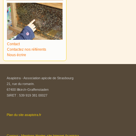
Contact
Contactez nos référents
Nous écrire
Asapistra - Association apicole de Strasbourg​
21, rue du romarin.
67400 Illkirch-Graffenstaden
SIRET : 539 919 381 00027
Plan du site asapistra.fr
Contact
-
Mentions légales site Internet Asapistra