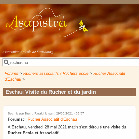
Aller au contenu principal
Association Apicole de Strasbourg
Rechercher
Formulaire de recherche
Forums
>
Ruchers associatifs / Ruchers école
>
Rucher Associatif
d'Eschau
>
Eschau Visite du Rucher et du jardin
Soumis par
Bruno Rinaldi
le sam, 29/05/2021 - 09:57
Forums:
Rucher Associatif d'Eschau
A
Eschau
, vendredi 28 mai 2021 matin s'est déroulé une visite du
Rucher Ecole et Associatif