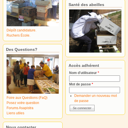
Santé des abeilles
Dépôt candidature.
Ruchers École.
Des Questions?
Accès adhérent
Nom d'utilisateur
*
Mot de passe
*
Demander un nouveau mot
Foire aux Questions (FaQ)
de passe
Posez votre question
Forums Asapistra
Liens utiles
Nous contacter