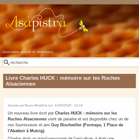
Aller au contenu principal
Association Apicole de Strasbourg
Rechercher
Formulaire de recherche
Livre Charles HUCK : mémoire sur les Ruches
Alsaciennes
Soumis par
Bruno Rinaldi
le lun, 12/05/2025 - 14:19
Un nouveau livre écrit par
Charles HUCK :
mémoire sur les
Ruches Alsaciennes
vient de paraitre et est disponible chez un de
nos fournisseurs et ami
Guy Bischwiller (Formaya, 1 Place de
l'Abattoir à Mutzig).
Charles était un grand passionné de l’apiculture, il était une