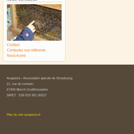
Contact
Contactez nos référents
Nous écrire
Asapistra - Association apicole de Strasbourg​
21, rue du romarin.
67400 Illkirch-Graffenstaden
SIRET : 539 919 381 00027
Plan du site asapistra.fr