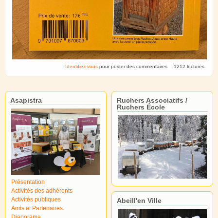
Identifiez-vous
pour poster des commentaires
1212 lectures
Asapistra
Ruchers Associatifs /
Ruchers École
Présentation
Activités des adhérents
Activités publiques
Abeill'en Ville
Amis et Partenaires.
Diaporama