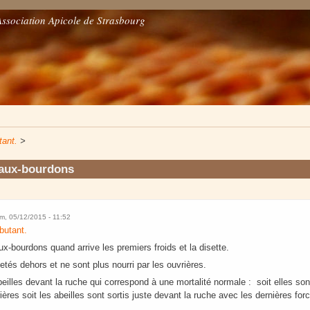
Association Apicole de Strasbourg
tant.
>
 faux-bourdons
m, 05/12/2015 - 11:52
butant.
faux-bourdons quand arrive les premiers froids et la disette.
etés dehors et ne sont plus nourri par les ouvrières.
eilles devant la ruche qui correspond à une mortalité normale : soit elles so
ères soit les abeilles sont sortis juste devant la ruche avec les dernières for
.