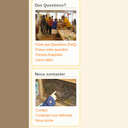
Des Questions?
Foire aux Questions (FaQ)
Posez votre question
Forums Asapistra
Liens utiles
Nous contacter
Contact
Contactez nos référents
Nous écrire