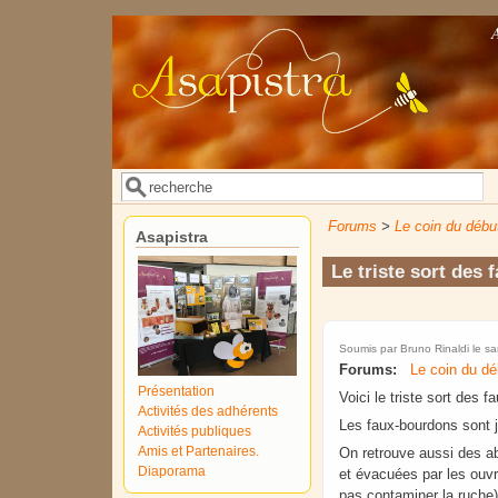
Aller au contenu principal
Rechercher
Formulaire de recherche
Forums
>
Le coin du débu
Asapistra
Le triste sort des
Soumis par
Bruno Rinaldi
le sa
Forums:
Le coin du dé
Présentation
Voici le triste sort des 
Activités des adhérents
Les faux-bourdons sont j
Activités publiques
Amis et Partenaires.
On retrouve aussi des ab
Diaporama
et évacuées par les ouvri
pas contaminer la ruche)