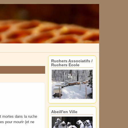
Ruchers Associatifs /
Ruchers École
Abeill'en Ville
nt mortes dans la ruche
ces pour mourir (et ne