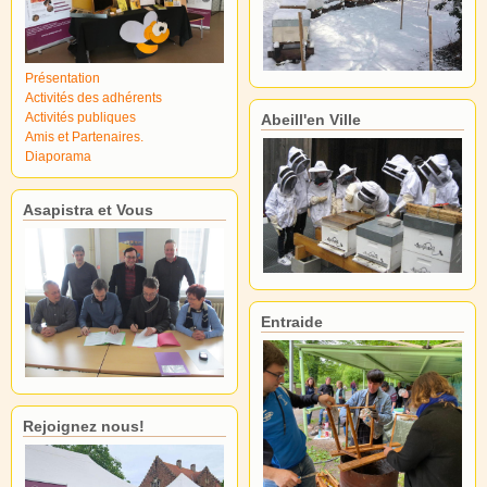
Présentation
Activités des adhérents
Activités publiques
Abeill'en Ville
Amis et Partenaires.
Diaporama
Asapistra et Vous
Entraide
Rejoignez nous!