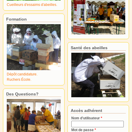
Cueilleurs d'essaims d'abeilles.
Formation
Santé des abeilles
Dépôt candidature.
Ruchers École.
Des Questions?
Accès adhérent
Nom d'utilisateur
*
Mot de passe
*