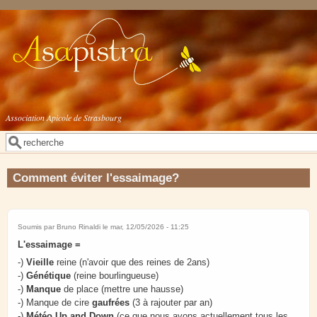
Aller au contenu principal
Association Apicole de Strasbourg
Rechercher
Formulaire de recherche
Comment éviter l'essaimage?
Soumis par
Bruno Rinaldi
le mar, 12/05/2026 - 11:25
L'essaimage =
-)
Vieille
reine (n'avoir que des reines de 2ans)
-)
Génétique
(reine bourlingueuse)
-)
Manque
de place (mettre une hausse)
-) Manque de cire
gaufrées
(3 à rajouter par an)
-)
Météo Up and Down
(ce que nous avons actuellement tous les