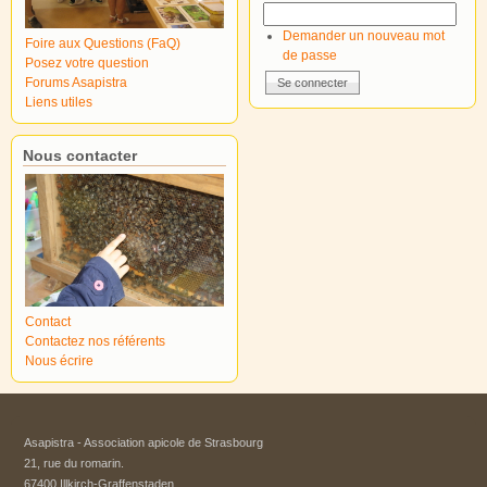
Demander un nouveau mot
Foire aux Questions (FaQ)
de passe
Posez votre question
Forums Asapistra
Liens utiles
Nous contacter
Contact
Contactez nos référents
Nous écrire
Asapistra - Association apicole de Strasbourg​
21, rue du romarin.
67400 Illkirch-Graffenstaden