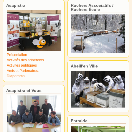
Asapistra
Ruchers Associatifs /
Ruchers École
Présentation
Activités des adhérents
Activités publiques
Abeill'en Ville
Amis et Partenaires.
Diaporama
Asapistra et Vous
Entraide