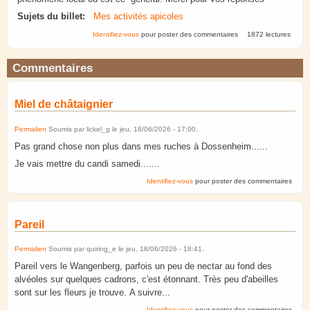
Sujets du billet:
Mes activités apicoles
Identifiez-vous
pour poster des commentaires
1872 lectures
Commentaires
Miel de châtaignier
Permalien
Soumis par
lickel_g
le
jeu, 18/06/2026 - 17:00
.
Pas grand chose non plus dans mes ruches à Dossenheim......
Je vais mettre du candi samedi.......
Identifiez-vous
pour poster des commentaires
Pareil
Permalien
Soumis par
quiring_e
le
jeu, 18/06/2026 - 18:41
.
Pareil vers le Wangenberg, parfois un peu de nectar au fond des
alvéoles sur quelques cadrons, c'est étonnant. Très peu d'abeilles
sont sur les fleurs je trouve. A suivre...
Identifiez-vous
pour poster des commentaires