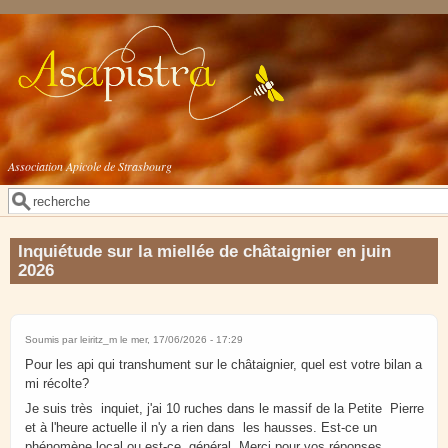
Aller au contenu principal
Association Apicole de Strasbourg
Rechercher
Formulaire de recherche
Inquiétude sur la miellée de châtaignier en juin
2026
Soumis par
leiritz_m
le mer, 17/06/2026 - 17:29
Pour les api qui transhument sur le châtaignier, quel est votre bilan a
mi récolte?
Je suis très inquiet, j'ai 10 ruches dans le massif de la Petite Pierre
et à l'heure actuelle il n'y a rien dans les hausses. Est-ce un
phénomène local ou est-ce général. Merci pour vos réponses