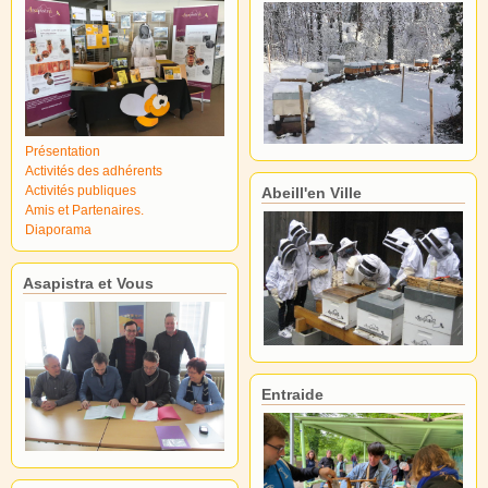
Présentation
Activités des adhérents
Activités publiques
Abeill'en Ville
Amis et Partenaires.
Diaporama
Asapistra et Vous
Entraide