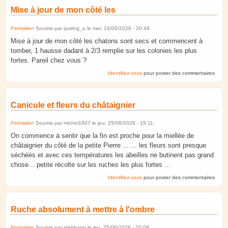
Mise à jour de mon côté les
Permalien
Soumis par
quiring_e
le
mer, 24/06/2026 - 20:49
.
Mise à jour de mon côté les chatons sont secs et commencent à
tomber, 1 hausse dadant à 2/3 remplie sur les colonies les plus
fortes. Pareil chez vous ?
Identifiez-vous
pour poster des commentaires
Canicule et fleurs du châtaignier
Permalien
Soumis par
michel1607
le
jeu, 25/06/2026 - 19:11
.
On commence à sentir que la fin est proche pour la miellée de
châtaignier du côté de la petite Pierre ... ... les fleurs sont presque
séchéès et avec ces températures les abeilles ne butinent pas grand
chose... petite récolte sur les ruches les plus fortes ...
Identifiez-vous
pour poster des commentaires
Ruche absolument à mettre à l'ombre
Permalien
Soumis par
stephanp
le
jeu, 25/06/2026 - 20:09
.