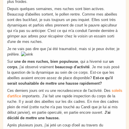
plus froides.
Depuis quelques semaines, mes ruches sont bien actives.
Beaucoup d'abeilles sortent, le pollen rentre. Comme mes abeilles
sont des buckfast, je suis toujours un peu inquiet. Elles sont très
dynamiques et parfois elles prennent de court le pauvre apiculteur
qui n'a pas su anticiper. C'est ce qui m'a conduit l'année dernière à
grimper aux arbres pour récupérer chez le voisin un essaim sorti
d'une de mes ruches.
Je ne vais pas dire que j'ai été traumatisé, mais si je peux éviter, je
préfère.
Sur
une de mes ruches, bien populeuse
, qui a hiverné sur
un
corps
, j'ai observé vraiment
beaucoup d'activité
. Je me suis posé
la question de la dynamique au sein de ce corps. Est-ce que les
abeilles avaient encore assez de place disponible?
Est-ce qu'il
serait souhaitable de mettre une hausse rapidement?
Ces derniers jours ont vu une recrudescence de l'activité. Des
soleils
d'artifice
importants. J'ai fait une rapide inspection du corps de la
ruche. Il y avait des abeilles sur les dix cadres. En rive des cadres
plein de miel (cette ruche n'a pas touché au Candi que je lui ai mis
début janvier), en partie operculé, en partie encore ouvert.
J'ai
décidé de mettre une hausse.
Après plusieurs jours, j'ai jeté un coup d'oeil au travers du