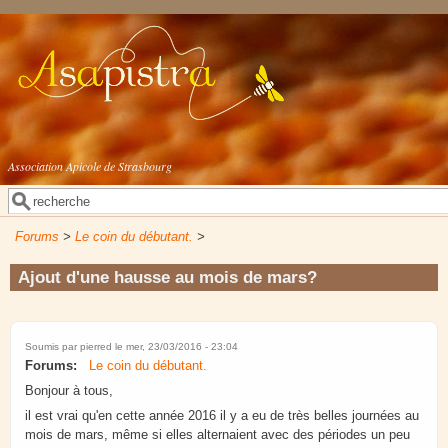
Aller au contenu principal
Association Apicole de Strasbourg
Rechercher
Formulaire de recherche
Forums
>
Le coin du débutant.
>
Ajout d'une hausse au mois de mars?
Soumis par
pierred
le mer, 23/03/2016 - 23:04
Forums:
Le coin du débutant.
Bonjour à tous,
il est vrai qu'en cette année 2016 il y a eu de très belles journées au
mois de mars, même si elles alternaient avec des périodes un peu