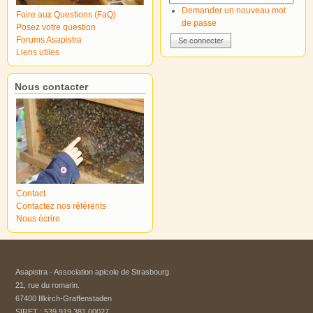
Demander un nouveau mot
Foire aux Questions (FaQ)
de passe
Posez votre question
Forums Asapistra
Liens utiles
Nous contacter
Contact
Contactez nos référents
Nous écrire
Asapistra - Association apicole de Strasbourg​
21, rue du romarin.
67400 Illkirch-Graffenstaden
SIRET : 539 919 381 00027