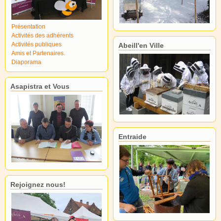
Présentation
Activités des adhérents
Activités publiques
Abeill'en Ville
Amis et Partenaires.
Diaporama
Asapistra et Vous
Entraide
Rejoignez nous!