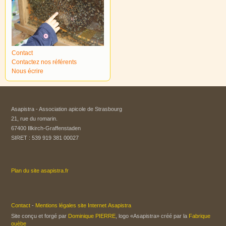
Contact
Contactez nos référents
Nous écrire
Asapistra - Association apicole de Strasbourg​
21, rue du romarin.
67400 Illkirch-Graffenstaden
SIRET : 539 919 381 00027
Plan du site asapistra.fr
Contact
-
Mentions légales site Internet Asapistra
Site conçu et forgé par
Dominique PIERRE
, logo «Asapistra» créé par la
Fabrique
ouèbe