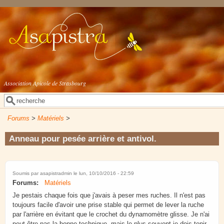
Aller au contenu principal
Association Apicole de Strasbourg
Rechercher
Formulaire de recherche
Forums
>
Matériels
>
Anneau pour pesée arrière et antivol.
Soumis par
asapistradmin
le lun, 10/10/2016 - 22:59
Forums:
Matériels
Je pestais chaque fois que j'avais à peser mes ruches. Il n'est pas
toujours facile d'avoir une prise stable qui permet de lever la ruche
par l'arrière en évitant que le crochet du dynamomètre glisse. Je n'ai
peut-être pas la bonne technique, mais le plus souvent je dois tenir