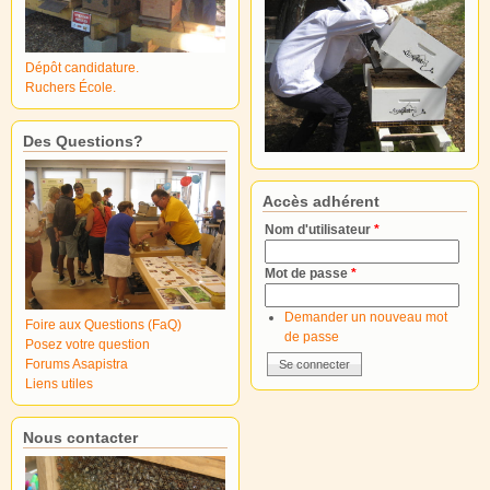
Dépôt candidature.
Ruchers École.
Des Questions?
Accès adhérent
Nom d'utilisateur
*
Mot de passe
*
Demander un nouveau mot
Foire aux Questions (FaQ)
de passe
Posez votre question
Forums Asapistra
Liens utiles
Nous contacter