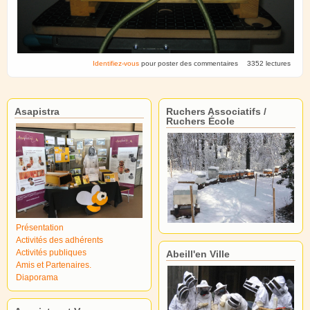
Identifiez-vous
pour poster des commentaires
3352 lectures
Asapistra
Ruchers Associatifs /
Ruchers École
Présentation
Activités des adhérents
Activités publiques
Abeill'en Ville
Amis et Partenaires.
Diaporama