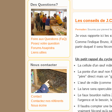
Des Questions?
Les conseils de J.
Permalien
Soumis par
pierred
l
Je vous rapporte ici les
c
Foire aux Questions (FaQ)
Comme l'indique Bruno, i
Posez votre question
partir duquel il sera fécon
Forums Asapistra
Liens utiles
Un petit rappel du cycl
Nous contacter
La cellule d'un œuf mâle
La ponte d'un œuf non 
"père" direct mais un "g
L'œuf de mâle (comme l
La larve sera operculée 
Le faux bourdon naîtra 2
Contact
l'urgence et le besoin, 
Contactez nos référents
Nous écrire
Il faudra compter une b
vraiment fécond qu'à pa