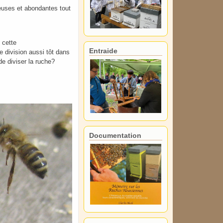
reuses et abondantes tout
 cette
Entraide
e division aussi tôt dans
de diviser la ruche?
Documentation