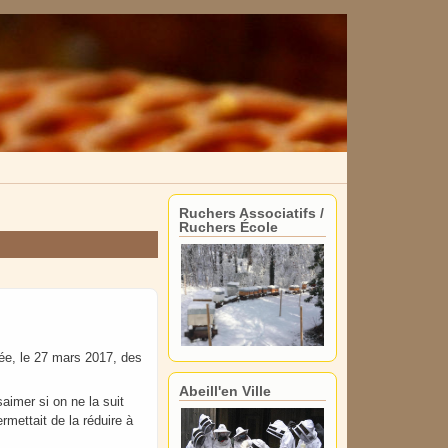
Ruchers Associatifs /
Ruchers École
née, le 27 mars 2017, des
Abeill'en Ville
aimer si on ne la suit
rmettait de la réduire à