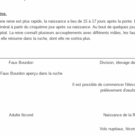
ine.
ne reine est plus rapide, la naissance a lieu de 15 à 17 jours après la ponte.
général à partir du cinquième jour après sa naissance. Au bout de quelques jour
uptial. La reine connaît plusieurs accouplements avec différents mâles, les f
lle retourne dans la ruche, dont elle ne sortira plus.
Faux Bourdon
Division, élevage d
 Faux Bourdon aperçu dans la ruche
Il est possible de commencer l'élev
prélèvement d'oeufs
Adulte fécond
Naissance de la 
Vols nuptiaux, féco