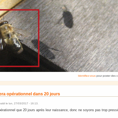
Identifiez-vous
pour poster des 
sera opérationnel dans 20 jours
naldi
le
lun, 27/03/2017 - 16:13
.
pérationnel que 20 jours après leur naissance, donc ne soyons pas trop press