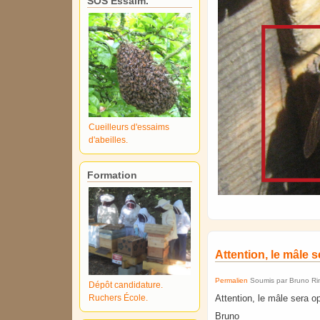
SOS Essaim.
Cueilleurs d'essaims
d'abeilles.
Formation
Attention, le mâle 
Permalien
Soumis par
Bruno Ri
Dépôt candidature.
Ruchers École.
Attention, le mâle sera o
Bruno