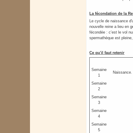
La fécondation de la Re
Le cycle de naissance d'u
nouvelle reine a lieu en 
fécondée : c’est le vol n
spermathèque est pleine, e
Ce qu'il faut retenir
Semaine
Naissance.
1
Semaine
2
Semaine
3
Semaine
4
Semaine
5