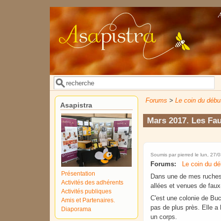
Aller au contenu principal
Rechercher
Formulaire de recherche
Forums
>
Le coin du débu
Asapistra
Mars 2017. Les Fau
Soumis par
pierred
le lun, 27/
Forums:
Le coin du dé
Présentation
Dans une de mes ruches, 
Activités des adhérents
allées et venues de fau
Activités publiques
C'est une colonie de Buc
Amis et Partenaires.
pas de plus près. Elle a
Diaporama
un corps.