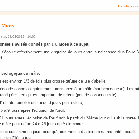
Identifiez-vous
C.Moes.
e
mar, 28/03/2017 - 14:09
.
onseils avisés donnés par J.C.Moes à ce sujet.
l s'écoule effectivement une vingtaine de jours entre la naissance d'un Faux
d.
e biologique du mâle:
 est environ 1/3 de fois plus grosse qu'une cellule d'abeille;
fécondé donne obligatoirement naissance à un mâle (parthénogenèse). Les mâ
rand-père", ce qui est important de retenir (peu de consanguinité);
'œuf de femelle) demande 3 jours pour éclore;
6 à 9 jours après l'éclosion de l'œuf;
1 jours après l'éclosion de l'œuf soit à partir du 24ème jour qui suit la ponte. 
le mâle peut naître 24 à 26 jours après la ponte;
onne quinzaine de jours pour qu'il commence à atteindre sa maturité sexuelle 
rtir du 21ème jour.