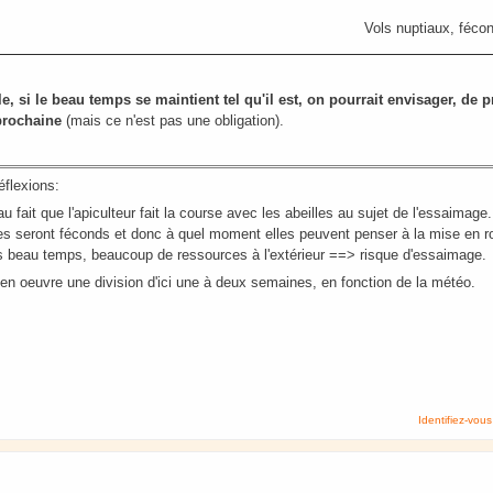
Vols nuptiaux, féco
le, si le beau temps se maintient tel qu'il est, on pourrait envisager, de 
prochaine
(mais ce n'est pas une obligation).
éflexions:
au fait que l'apiculteur fait la course avec les abeilles au sujet de l'essaimag
les seront féconds et donc à quel moment elles peuvent penser à la mise en r
s beau temps, beaucoup de ressources à l'extérieur ==> risque d'essaimage.
en oeuvre une division d'ici une à deux semaines, en fonction de la météo.
Identifiez-vous