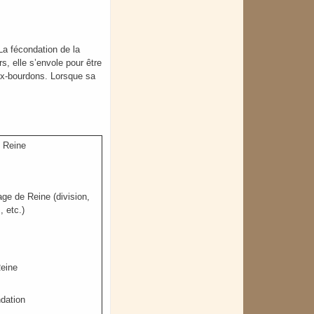
 La fécondation de la
s, elle s’envole pour être
aux-bourdons. Lorsque sa
e Reine
age de Reine (division,
, etc.)
Reine
ndation