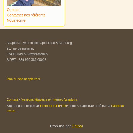
Contact
Contactez nos référents
Nous écrire
Asapistra - Association apicole de Strasbourg​
21, rue du romarin.
67400 Illkirch-Graffenstaden
SIRET : 539 919 381 00027
Plan du site asapistra.fr
Contact
-
Mentions légales site Internet Asapistra
Site conçu et forgé par
Dominique PIERRE
, logo «Asapistra» créé par la
Fabrique
ouèbe
Propulsé par
Drupal