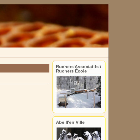
Ruchers Associatifs /
Ruchers École
Abeill'en Ville