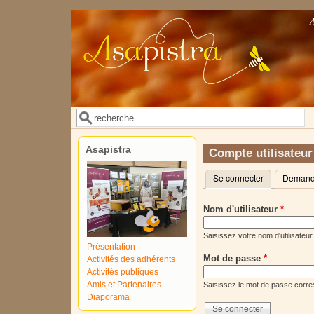
Aller au contenu principal
Rechercher
Formulaire de recherche
Asapistra
Compte utilisateur
Se connecter
(onglet actif)
Demande
Onglets principaux
Nom d'utilisateur
*
Saisissez votre nom d'utilisateur
Présentation
Mot de passe
*
Activités des adhérents
Activités publiques
Amis et Partenaires.
Saisissez le mot de passe corres
Diaporama