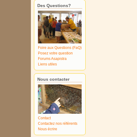
Des Questions?
Foire aux Questions (FaQ)
Posez votre question
Forums Asapistra
Liens utiles
Nous contacter
Contact
Contactez nos référents
Nous écrire