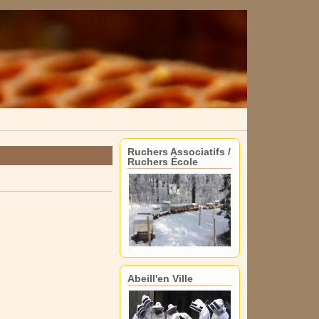
Ruchers Associatifs /
Ruchers École
Abeill'en Ville