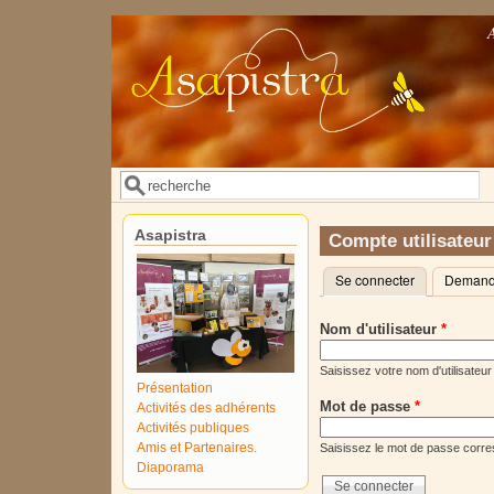
Aller au contenu principal
Rechercher
Formulaire de recherche
Asapistra
Compte utilisateur
Se connecter
(onglet actif)
Demande
Onglets principaux
Nom d'utilisateur
*
Saisissez votre nom d'utilisateur
Présentation
Mot de passe
*
Activités des adhérents
Activités publiques
Amis et Partenaires.
Saisissez le mot de passe corres
Diaporama