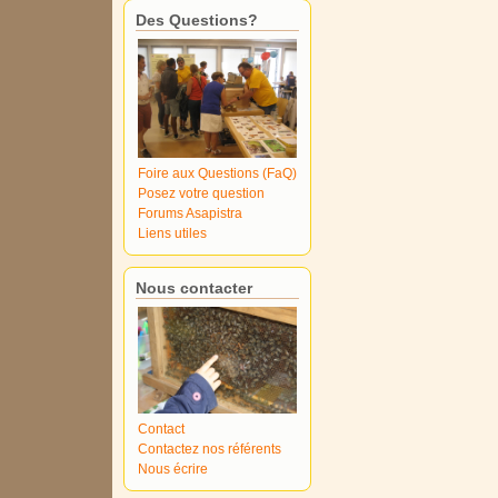
Des Questions?
Foire aux Questions (FaQ)
Posez votre question
Forums Asapistra
Liens utiles
Nous contacter
Contact
Contactez nos référents
Nous écrire