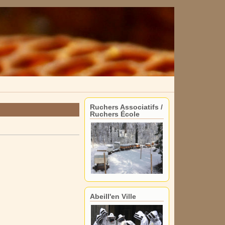
Ruchers Associatifs /
Ruchers École
Abeill'en Ville