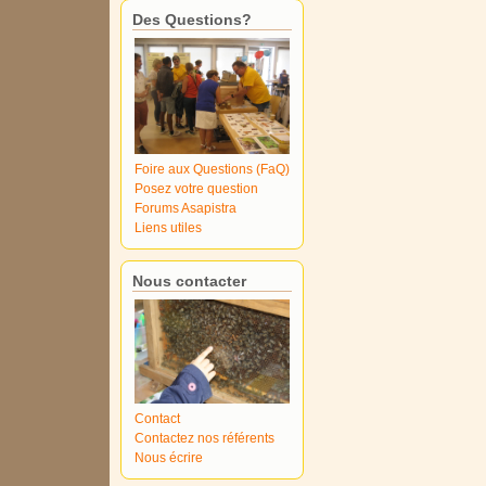
Des Questions?
Foire aux Questions (FaQ)
Posez votre question
Forums Asapistra
Liens utiles
Nous contacter
Contact
Contactez nos référents
Nous écrire