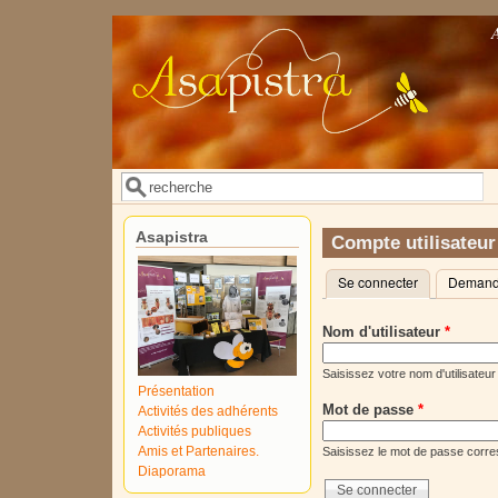
Aller au contenu principal
Rechercher
Formulaire de recherche
Asapistra
Compte utilisateur
Se connecter
(onglet actif)
Demande
Onglets principaux
Nom d'utilisateur
*
Saisissez votre nom d'utilisateur
Présentation
Mot de passe
*
Activités des adhérents
Activités publiques
Amis et Partenaires.
Saisissez le mot de passe corres
Diaporama