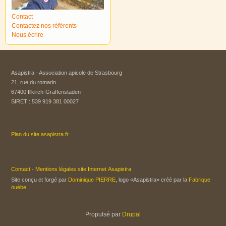
Contact
Contactez nos référents
Nous écrire
Asapistra - Association apicole de Strasbourg​
21, rue du romarin.
67400 Illkirch-Graffenstaden
SIRET : 539 919 381 00027
Plan du site asapistra.fr
Contact
-
Mentions légales site Internet Asapistra
Site conçu et forgé par
Dominique PIERRE
, logo «Asapistra» créé par la
Fabrique
ouèbe
Propulsé par
Drupal