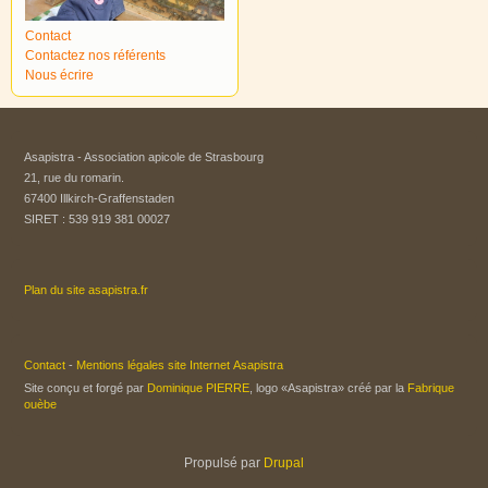
Contact
Contactez nos référents
Nous écrire
Asapistra - Association apicole de Strasbourg​
21, rue du romarin.
67400 Illkirch-Graffenstaden
SIRET : 539 919 381 00027
Plan du site asapistra.fr
Contact
-
Mentions légales site Internet Asapistra
Site conçu et forgé par
Dominique PIERRE
, logo «Asapistra» créé par la
Fabrique
ouèbe
Propulsé par
Drupal