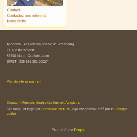
Contact
Contactez nos référents
Nous écrire
Asapistra - Association apicole de Strasbourg​
21, rue du romarin.
67400 Illkirch-Graffenstaden
SIRET : 539 919 381 00027
Plan du site asapistra.fr
Contact
-
Mentions légales site Internet Asapistra
Site conçu et forgé par
Dominique PIERRE
, logo «Asapistra» créé par la
Fabrique
ouèbe
Propulsé par
Drupal