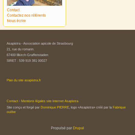
Contact
Contactez nos référents
Nous écrire
Asapistra - Association apicole de Strasbourg​
21, rue du romarin.
67400 Illkirch-Graffenstaden
SIRET : 539 919 381 00027
Plan du site asapistra.fr
Contact
-
Mentions légales site Internet Asapistra
Site conçu et forgé par
Dominique PIERRE
, logo «Asapistra» créé par la
Fabrique
ouèbe
Propulsé par
Drupal