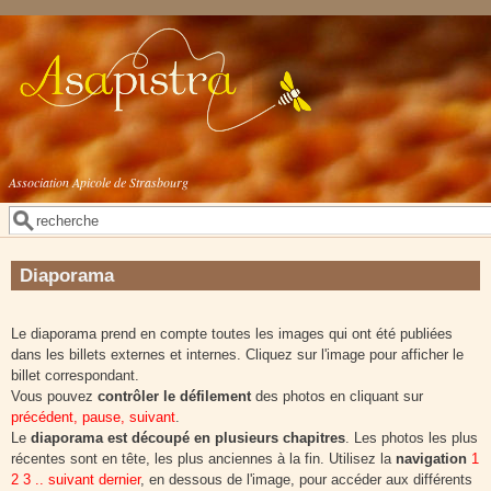
Aller au contenu principal
Association Apicole de Strasbourg
Rechercher
Formulaire de recherche
Diaporama
Le diaporama prend en compte toutes les images qui ont été publiées
dans les billets externes et internes. Cliquez sur l'image pour afficher le
billet correspondant.
Vous pouvez
contrôler le défilement
des photos en cliquant sur
précédent, pause, suivant
.
Le
diaporama est découpé en plusieurs chapitres
. Les photos les plus
récentes sont en tête, les plus anciennes à la fin. Utilisez la
navigation
1
2 3 .. suivant dernier
, en dessous de l'image, pour accéder aux différents