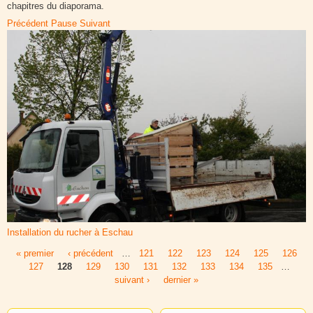
chapitres du diaporama.
Précédent
Pause
Suivant
Installation du rucher à Eschau
« premier
‹ précédent
…
121
122
123
124
125
126
Pages
127
128
129
130
131
132
133
134
135
…
suivant ›
dernier »