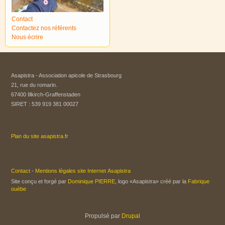
Contact
Contactez nos référents
Nous écrire
Asapistra - Association apicole de Strasbourg​
21, rue du romarin.
67400 Illkirch-Graffenstaden
SIRET : 539 919 381 00027
Plan du site asapistra.fr
Contact
-
Mentions légales site Internet Asapistra
Site conçu et forgé par
Dominique PIERRE
, logo «Asapistra» créé par la
Fabrique
ouèbe
Propulsé par
Drupal