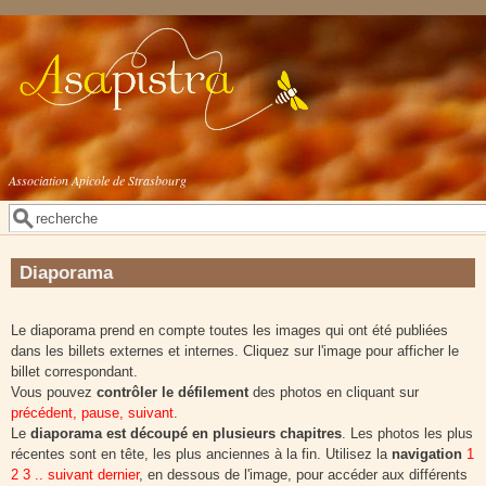
Aller au contenu principal
Association Apicole de Strasbourg
Rechercher
Formulaire de recherche
Diaporama
Le diaporama prend en compte toutes les images qui ont été publiées
dans les billets externes et internes. Cliquez sur l'image pour afficher le
billet correspondant.
Vous pouvez
contrôler le défilement
des photos en cliquant sur
précédent, pause, suivant
.
Le
diaporama est découpé en plusieurs chapitres
. Les photos les plus
récentes sont en tête, les plus anciennes à la fin. Utilisez la
navigation
1
2 3 .. suivant dernier
, en dessous de l'image, pour accéder aux différents