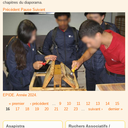
chapitres du diaporama.
Précédent
Pause
Suivant
EPIDE. Année 2024.
« premier
‹ précédent
…
9
10
11
12
13
14
15
Pages
16
17
18
19
20
21
22
23
…
suivant ›
dernier »
Asapistra
Ruchers Associatifs /