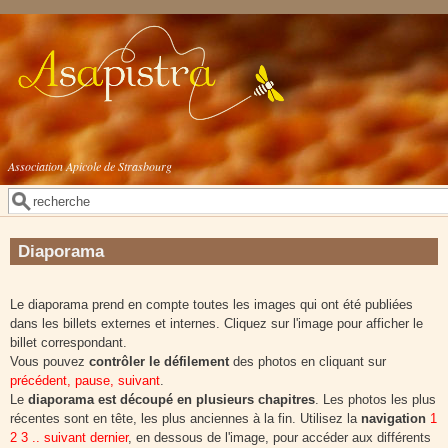
Aller au contenu principal
Association Apicole de Strasbourg
Rechercher
Formulaire de recherche
Diaporama
Le diaporama prend en compte toutes les images qui ont été publiées
dans les billets externes et internes. Cliquez sur l'image pour afficher le
billet correspondant.
Vous pouvez
contrôler le défilement
des photos en cliquant sur
précédent, pause, suivant
.
Le
diaporama est découpé en plusieurs chapitres
. Les photos les plus
récentes sont en tête, les plus anciennes à la fin. Utilisez la
navigation
1
2 3 .. suivant dernier
, en dessous de l'image, pour accéder aux différents