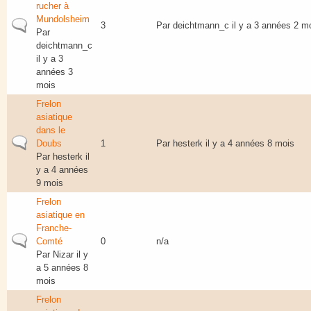
rucher à
Mundolsheim
Sujet normal
3
Par
deichtmann_c
il y a 3 années 2 m
Par
deichtmann_c
il y a 3
années 3
mois
Frelon
asiatique
dans le
Sujet normal
Doubs
1
Par
hesterk
il y a 4 années 8 mois
Par
hesterk
il
y a 4 années
9 mois
Frelon
asiatique en
Franche-
Sujet normal
Comté
0
n/a
Par
Nizar
il y
a 5 années 8
mois
Frelon