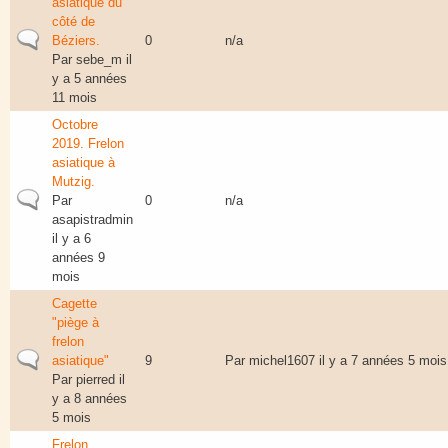
asiatique du
côté de
Sujet normal
Béziers.
0
n/a
Par
sebe_m
il
y a 5 années
11 mois
Octobre
2019. Frelon
asiatique à
Mutzig.
Sujet normal
Par
0
n/a
asapistradmin
il y a 6
années 9
mois
Cagette
"piège à
frelon
Sujet normal
asiatique"
9
Par
michel1607
il y a 7 années 5 mois
Par
pierred
il
y a 8 années
5 mois
Frelon