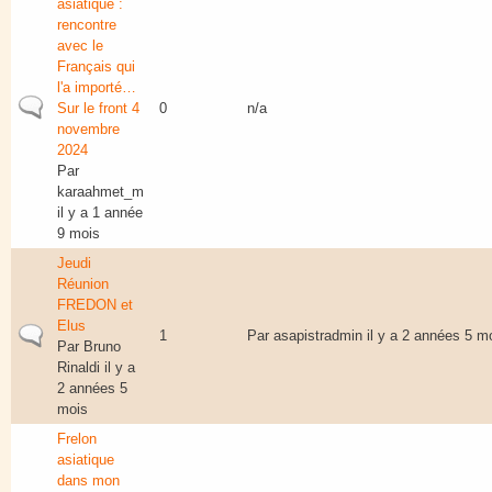
asiatique :
rencontre
avec le
Français qui
l'a importé…
Sujet normal
Sur le front 4
0
n/a
novembre
2024
Par
karaahmet_m
il y a 1 année
9 mois
Jeudi
Réunion
FREDON et
Elus
Sujet normal
1
Par
asapistradmin
il y a 2 années 5 m
Par
Bruno
Rinaldi
il y a
2 années 5
mois
Frelon
asiatique
dans mon