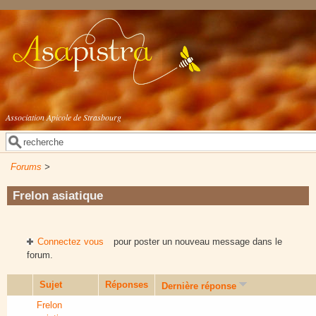
Aller au contenu principal
Association Apicole de Strasbourg
Rechercher
Formulaire de recherche
Forums
>
Frelon asiatique
Connectez vous
pour poster un nouveau message dans le
forum.
Sujet
Réponses
Dernière réponse
Frelon