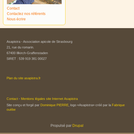
Contact
Contactez nos référents
Nous écrire
Asapistra - Association apicole de Strasbourg​
21, rue du romarin.
67400 Illkirch-Graffenstaden
SIRET : 539 919 381 00027
Plan du site asapistra.fr
Contact
-
Mentions légales site Internet Asapistra
Site conçu et forgé par
Dominique PIERRE
, logo «Asapistra» créé par la
Fabrique
ouèbe
Propulsé par
Drupal