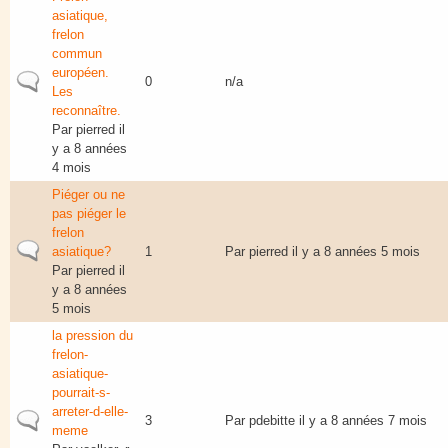
asiatique,
frelon
commun
européen.
Sujet normal
0
n/a
Les
reconnaître.
Par
pierred
il
y a 8 années
4 mois
Piéger ou ne
pas piéger le
frelon
Sujet normal
asiatique?
1
Par
pierred
il y a 8 années 5 mois
Par
pierred
il
y a 8 années
5 mois
la pression du
frelon-
asiatique-
pourrait-s-
arreter-d-elle-
Sujet normal
3
Par
pdebitte
il y a 8 années 7 mois
meme