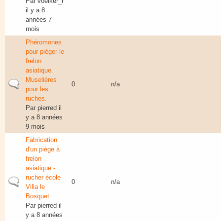
Par
voelker_r
il y a 8
années 7
mois
Phéromones
pour piéger le
frelon
asiatique.
Muselières
Sujet normal
0
n/a
pour les
ruches.
Par
pierred
il
y a 8 années
9 mois
Fabrication
d'un piège à
frelon
asiatique -
rucher école
Sujet normal
0
n/a
Villa le
Bosquet
Par
pierred
il
y a 8 années