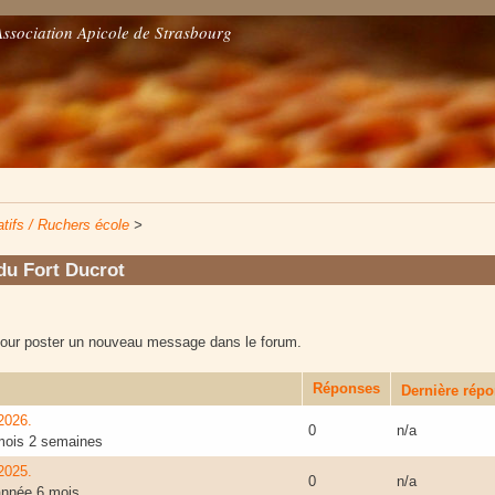
Association Apicole de Strasbourg
tifs / Ruchers école
>
du Fort Ducrot
our poster un nouveau message dans le forum.
Réponses
Dernière rép
2026.
0
n/a
 mois 2 semaines
2025.
0
n/a
 année 6 mois