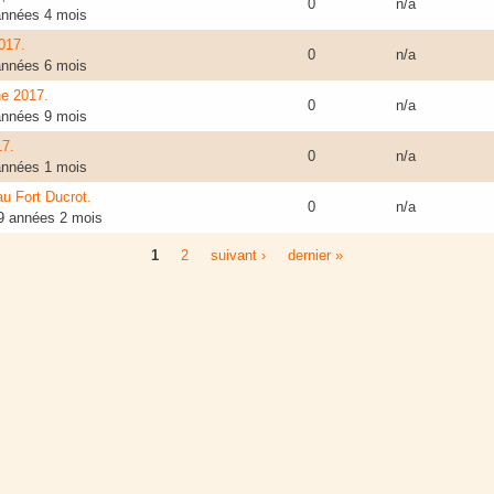
0
n/a
 années 4 mois
2017.
0
n/a
 années 6 mois
ne 2017.
0
n/a
 années 9 mois
17.
0
n/a
 années 1 mois
u Fort Ducrot.
0
n/a
 9 années 2 mois
1
2
suivant ›
dernier »