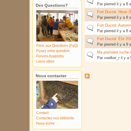
Sujet normal
Par
pierred
il y a 8
Des Questions?
Fort Ducrot. Hiver 
Sujet normal
Par
pierred
il y a 8
Fort Ducrot. Autom
Sujet normal
Par
pierred
il y a 8
Fort Ducrot. Été 20
Sujet normal
Par
pierred
il y a 9
Foire aux Questions (FaQ)
Posez votre question
Ma première ruche a
Sujet normal
Forums Asapistra
Par
voelker_r
il y a
Liens utiles
Pages
Nous contacter
Contact
Contactez nos référents
Nous écrire