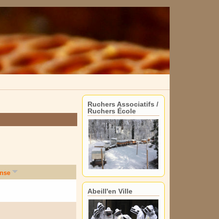
Ruchers Associatifs /
Ruchers École
onse
Abeill'en Ville