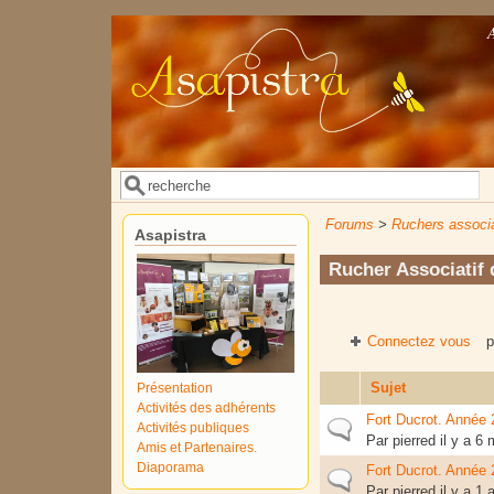
Aller au contenu principal
Rechercher
Formulaire de recherche
Forums
>
Ruchers associa
Asapistra
Rucher Associatif 
Connectez vous
p
Sujet
Présentation
Activités des adhérents
Fort Ducrot. Année 
Sujet normal
Activités publiques
Par
pierred
il y a 6
Amis et Partenaires.
Diaporama
Fort Ducrot. Année 
Sujet normal
Par
pierred
il y a 1