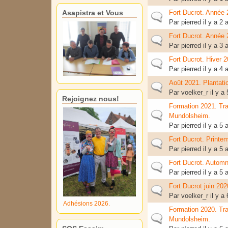
Asapistra et Vous
Fort Ducrot. Année 
Sujet normal
Par
pierred
il y a 2
Fort Ducrot. Année 
Sujet normal
Par
pierred
il y a 3
Fort Ducrot. Hiver 
Sujet normal
Par
pierred
il y a 4
Août 2021. Plantati
Sujet normal
Par
voelker_r
il y a
Rejoignez nous!
Formation 2021. Tra
Sujet normal
Mundolsheim.
Par
pierred
il y a 5
Fort Ducrot. Printe
Sujet normal
Par
pierred
il y a 5
Fort Ducrot. Automn
Sujet normal
Par
pierred
il y a 5
Fort Ducrot juin 202
Sujet normal
Par
voelker_r
il y a
Adhésions 2026.
Formation 2020. Tra
Sujet normal
Mundolsheim.