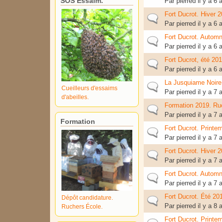
SOS Essaim.
Par
pierred
il y a 6
Fort Ducrot. Hiver 
Sujet normal
Par
pierred
il y a 6
Fort Ducrot. Autom
Sujet normal
Par
pierred
il y a 6
Fort Ducrot, été 201
Sujet normal
Par
pierred
il y a 6
La Jusquiame Noire.
Sujet normal
Cueilleurs d'essaims
Par
pierred
il y a 7
d'abeilles.
Formation 2019. Ru
Sujet normal
Par
pierred
il y a 7
Formation
Fort Ducrot. Printe
Sujet normal
Par
pierred
il y a 7
Fort Ducrot. Hiver 
Sujet normal
Par
pierred
il y a 7
Fort Ducrot. Autom
Sujet normal
Par
pierred
il y a 7
Fort Ducrot. Été 20
Dépôt candidature.
Sujet normal
Par
pierred
il y a 8
Ruchers École.
Fort Ducrot. Printe