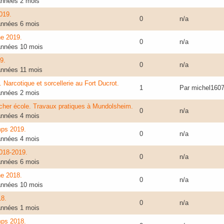
 années 2 mois
2019.
0
n/a
 années 6 mois
ne 2019.
0
n/a
 années 10 mois
9.
0
n/a
 années 11 mois
 Narcotique et sorcellerie au Fort Ducrot.
1
Par
michel160
 années 2 mois
cher école. Travaux pratiques à Mundolsheim.
0
n/a
 années 4 mois
mps 2019.
0
n/a
 années 4 mois
2018-2019.
0
n/a
 années 6 mois
ne 2018.
0
n/a
 années 10 mois
18.
0
n/a
 années 1 mois
mps 2018.