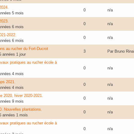
2024.
0
n/a
 années 5 mois
2023.
0
n/a
 années 6 mois
2021-2022.
0
n/a
 années 6 mois
ons au rucher du Fort-Ducrot
3
Par
Bruno Rina
 5 années 1 jour
vaux pratiques au rucher école à
0
n/a
 années 4 mois
mps 2021.
0
n/a
 années 4 mois
e 2020, hiver 2020-2021.
0
n/a
 années 9 mois
0. Nouvelles plantations.
0
n/a
 6 années 1 mois
vaux pratiques au rucher école à
0
n/a