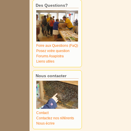
Des Questions?
Foire aux Questions (FaQ)
Posez votre question
Forums Asapistra
Liens utiles
Nous contacter
Contact
Contactez nos référents
Nous écrire