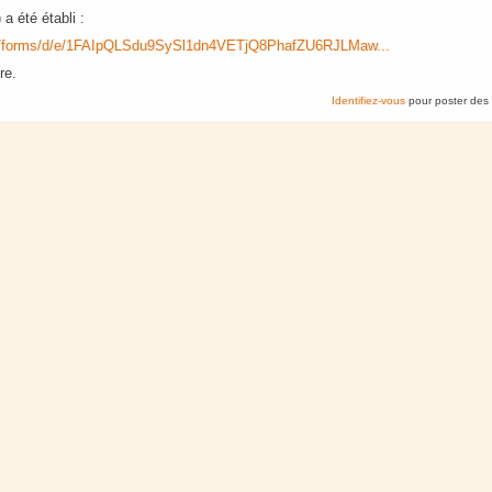
 a été établi :
om/forms/d/e/1FAIpQLSdu9SySl1dn4VETjQ8PhafZU6RJLMaw...
re.
Identifiez-vous
pour poster des