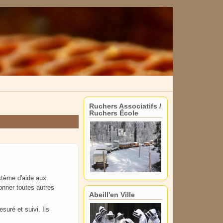
Ruchers Associatifs /
Ruchers École
ystème d'aide aux
 donner toutes autres
Abeill'en Ville
suré et suivi. Ils