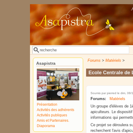
Aller au contenu principal
Rechercher
Formulaire de recherche
Forums
>
Matériels
>
Asapistra
Ecole Centrale de 
Soumis par
pierred
le dim, 08/
Forums:
Matériels
Présentation
Un groupe d'élèves de 1è
Activités des adhérents
apiculteurs. Le dispositif
Activités publiques
informations qui permettr
Amis et Partenaires.
Ce projet se déroulera su
Diaporama
recherchent l'avis d'apic