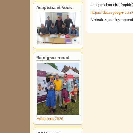
Un questionnaire (rapide)
Asapistra et Vous
https://docs.google.c
N'hésitez pas à y répond
Rejoignez nous!
Adhésions 2026.