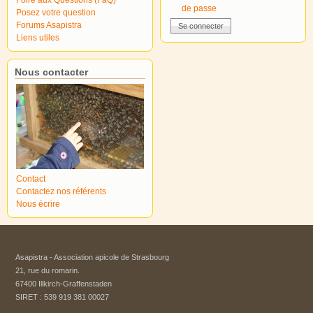
de passe
Posez votre question
Forums Asapistra
Liens utiles
Nous contacter
Contact
Contactez nos référents
Nous écrire
Asapistra - Association apicole de Strasbourg​
21, rue du romarin.
67400 Illkirch-Graffenstaden
SIRET : 539 919 381 00027