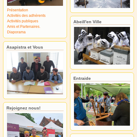
Présentation
Activités des adhérents
Activités publiques
Abeill'en Ville
Amis et Partenaires.
Diaporama
Asapistra et Vous
Entraide
Rejoignez nous!