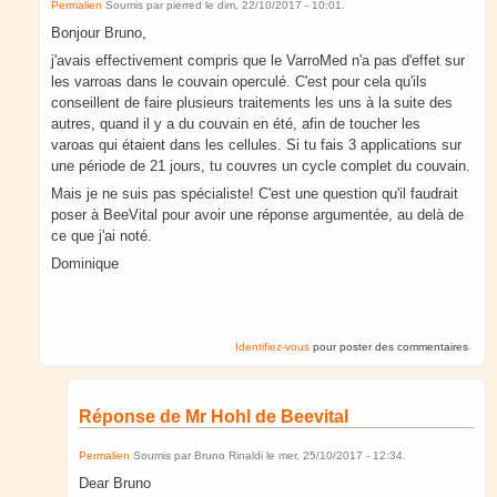
Permalien
Soumis par
pierred
le
dim, 22/10/2017 - 10:01
.
Bonjour Bruno,
j'avais effectivement compris que le VarroMed n'a pas d'effet sur
les varroas dans le couvain operculé. C'est pour cela qu'ils
conseillent de faire plusieurs traitements les uns à la suite des
autres, quand il y a du couvain en été, afin de toucher les
varoas qui étaient dans les cellules. Si tu fais 3 applications sur
une période de 21 jours, tu couvres un cycle complet du couvain.
Mais je ne suis pas spécialiste! C'est une question qu'il faudrait
poser à BeeVital pour avoir une réponse argumentée, au delà de
ce que j'ai noté.
Dominique
Identifiez-vous
pour poster des commentaires
Réponse de Mr Hohl de Beevital
Permalien
Soumis par
Bruno Rinaldi
le
mer, 25/10/2017 - 12:34
.
Dear Bruno