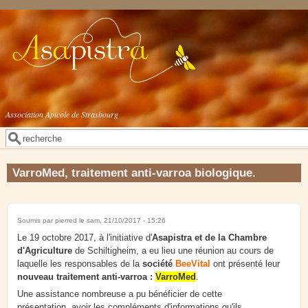
Aller au contenu principal
Association Apicole de Strasbourg
Rechercher
Formulaire de recherche
VarroMed, traitement anti-varroa biologique.
Soumis par
pierred
le sam, 21/10/2017 - 15:26
Le 19 octobre 2017, à l'initiative d'
Asapistra
et de la Chambre
d'Agriculture
de Schiltigheim, a eu lieu une réunion au cours de
laquelle les responsables de la
société
BeeVital
ont présenté leur
nouveau traitement anti-varroa :
VarroMed
.
Une assistance nombreuse a pu bénéficier de cette
présentation, avoir les compléments d'informations qu'ils