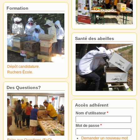
Formation
Santé des abeilles
Dépôt candidature.
Ruchers École.
Des Questions?
Accès adhérent
Nom d'utilisateur
*
Mot de passe
*
Demander un nouveau mot
Foire aux Questions (FaQ)