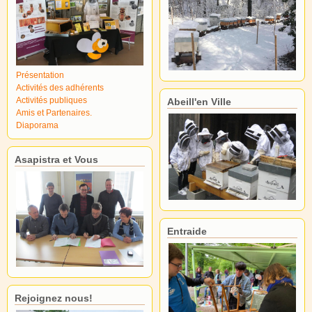
Présentation
Activités des adhérents
Activités publiques
Abeill'en Ville
Amis et Partenaires.
Diaporama
Asapistra et Vous
Entraide
Rejoignez nous!