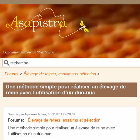
Aller au contenu principal
Association Apicole de Strasbourg
Rechercher
Formulaire de recherche
Forums
>
Élevage de reines, essaims et sélection
>
Une méthode simple pour réaliser un élevage de
reine avec l’utilisation d’un duo-nuc
Soumis par
Apidenis
le lun, 06/11/2017 - 20:39
Forums:
Élevage de reines, essaims et sélection
Une méthode simple pour réaliser un élevage de reine avec
l’utilisation d’un duo-nuc.