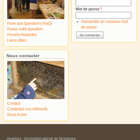
Mot de passe
*
Demander un nouveau mot
Foire aux Questions (FaQ)
de passe
Posez votre question
Forums Asapistra
Liens utiles
Nous contacter
Contact
Contactez nos référents
Nous écrire
Asapistra - Association apicole de Strasbourg​