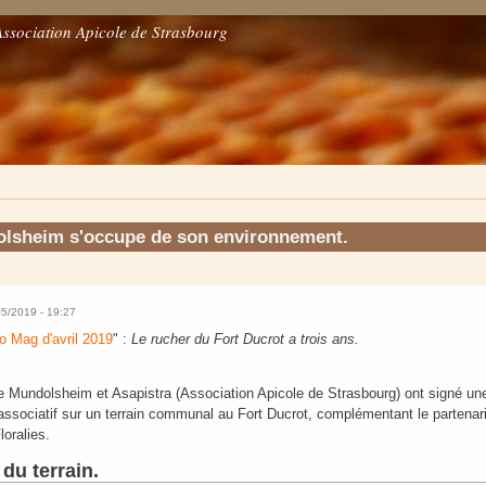
Association Apicole de Strasbourg
olsheim s'occupe de son environnement.
05/2019 - 19:27
 Mag d'avril 2019
" :
Le rucher du Fort Ducrot a trois ans.
Mundolsheim et Asapistra (Association Apicole de Strasbourg) ont signé un
r associatif sur un terrain communal au Fort Ducrot, complémentant le partenari
oralies.
u terrain.