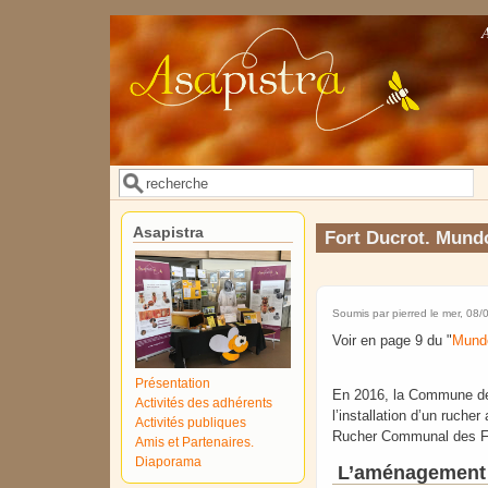
Aller au contenu principal
Rechercher
Formulaire de recherche
Asapistra
Fort Ducrot. Mund
Soumis par
pierred
le mer, 08/
Voir en page 9 du "
Mundo
Présentation
En 2016, la Commune de 
Activités des adhérents
l’installation d’un ruche
Activités publiques
Rucher Communal des Fl
Amis et Partenaires.
Diaporama
L’aménagement d