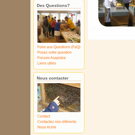
Des Questions?
Foire aux Questions (FaQ)
Posez votre question
Forums Asapistra
Liens utiles
Nous contacter
Contact
Contactez nos référents
Nous écrire