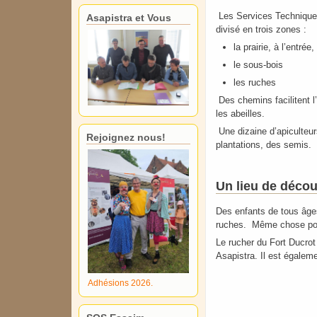
Les Services Techniques 
Asapistra et Vous
divisé en trois zones :
la prairie, à l’entré
le sous-bois
les ruches
Des chemins facilitent l’
les abeilles.
Une dizaine d’apiculteurs
Rejoignez nous!
plantations, des semis.
Un lieu de décou
Des enfants de tous âges
ruches. Même chose pour
Le rucher du Fort Ducrot 
Asapistra. Il est égalem
Adhésions 2026.