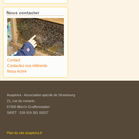
Nous contacter
Contact
Contactez nos référents
Nous écrire
Asapistra - Association apicole de Strasbourg​
21, rue du romarin.
67400 Illkirch-Graffenstaden
SIRET : 539 919 381 00027
Plan du site asapistra.fr