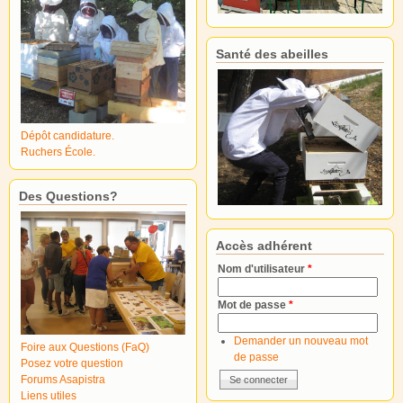
Santé des abeilles
Dépôt candidature.
Ruchers École.
Des Questions?
Accès adhérent
Nom d'utilisateur
*
Mot de passe
*
Demander un nouveau mot
Foire aux Questions (FaQ)
de passe
Posez votre question
Forums Asapistra
Liens utiles