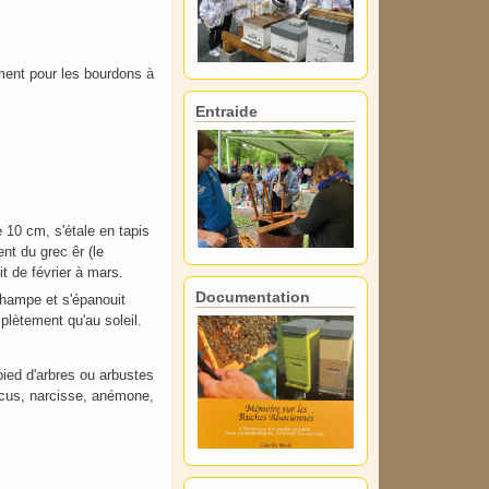
ement pour les bourdons à
Entraide
e 10 cm, s'étale en tapis
nt du grec êr (le
rit de février à mars.
Documentation
e hampe et s'épanouit
plètement qu'au soleil.
pied d'arbres ou arbustes
rocus, narcisse, anémone,