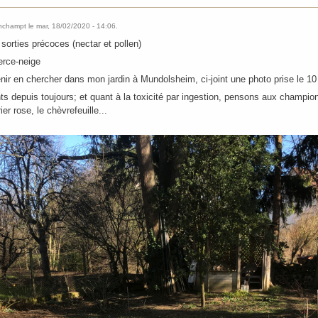
onchampt
le
mar, 18/02/2020 - 14:06
.
 sorties précoces (nectar et pollen)
erce-neige
enir en chercher dans mon jardin à Mundolsheim, ci-joint une photo prise le 10 f
ts depuis toujours; et quant à la toxicité par ingestion, pensons aux champio
ier rose, le chèvrefeuille...