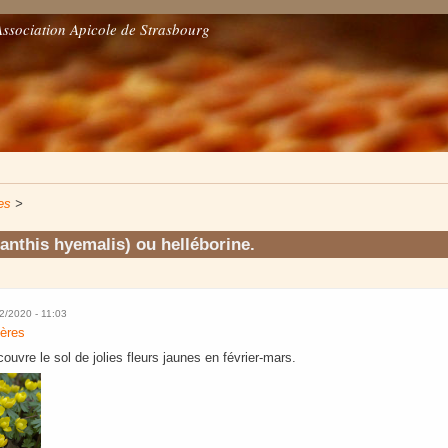
Association Apicole de Strasbourg
es
>
ranthis hyemalis) ou helléborine.
02/2020 - 11:03
fères
couvre le sol de jolies fleurs jaunes en février-mars.