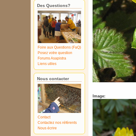
Des Questions?
Foire aux Questions (FaQ)
Posez votre question
Forums Asapistra
Liens utiles
Nous contacter
Image:
Contact
Contactez nos référents
Nous écrire