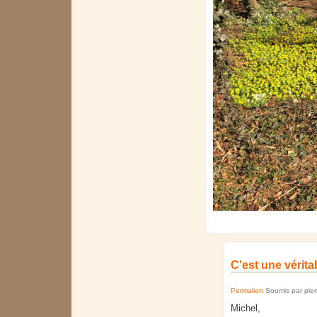
C'est une vérita
Permalien
Soumis par
pie
Michel,