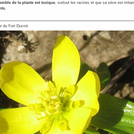
semble de la plante est toxique
, surtout les racines et que sa sève est irrita
nts.
r du Fort Ducrot.