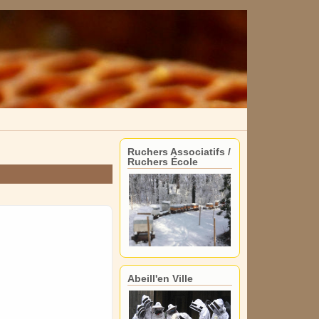
Ruchers Associatifs /
Ruchers École
Abeill'en Ville