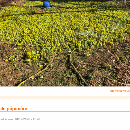
Identifiez-vous
ble pépinière.
rred
le
mar, 18/02/2020 - 18:46
.