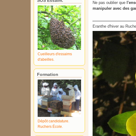
SOS Essaim.
Ne pas oublier que
l'en
manipuler avec des ga
Eranthe d'hiver au Ruche
Cueilleurs d'essaims
d'abeilles.
Formation
Dépôt candidature.
Ruchers École.