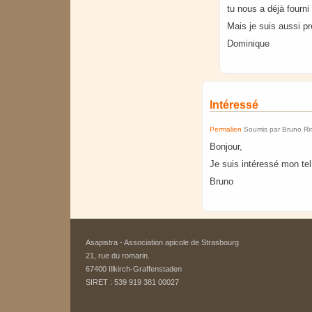
tu nous a déjà fourni 
Mais je suis aussi p
Dominique
Intéressé
Permalien
Soumis par
Bruno Ri
Bonjour,
Je suis intéressé mon te
Bruno
Asapistra - Association apicole de Strasbourg​
21, rue du romarin.
67400 Illkirch-Graffenstaden
SIRET : 539 919 381 00027