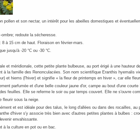
on pollen et son nectar, un intérêt pour les abeilles domestiques et éventuell
i-ombre; redoute la sécheresse.
 : 8 à 15 cm de haut. Floraison en février-mars.
ique jusqu'à -20 °C ou -30 °C.
ale et méridionale, cette petite plante bulbeuse, au port érigé à une hauteur d
ent à la famille des Renonculacées. Son nom scientifique Eranthis hyemalis vie
ur) et hiems (l'hiver) et signifie « la fleur de printemps en hiver », car elle fleu
catement parfumée et d'une belle couleur jaune d'or, campe au bout d'une court
es feuilles. Elle se referme le soir ou par temps couvert. Elle ne s'ouvre com
 fleurir sous la neige.
ment et est idéale pour des talus, le long d'allées ou dans des rocailles, au 
ranthe d'hiver s'y associe très bien avec d'autres petites plantes à bulbes : c
 devenir envahissante.
t à la culture en pot ou en bac.