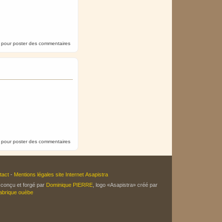
pour poster des commentaires
pour poster des commentaires
tact
-
Mentions légales site Internet Asapistra
 conçu et forgé par
Dominique PIERRE
, logo «Asapistra» créé par
abrique ouèbe