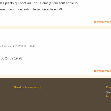
les plants qui sont au Fort Ducrot (et qui sont en fleur).
reneur pour mon jardin. Je te contacte en MP.
Identifiez-vous
naldi
le
jeu, 20/02/2020 - 08:49
.
l 06 24 09 19 78
Identifiez-vous
Plan du site asapistra.fr
Con
Site
la
F