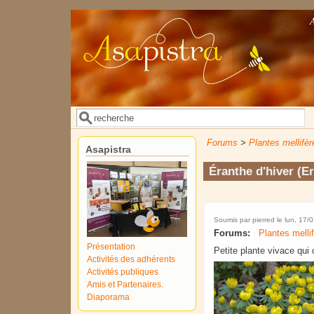
Aller au contenu principal
Rechercher
Formulaire de recherche
Forums
>
Plantes mellifèr
Asapistra
Éranthe d'hiver (E
Soumis par
pierred
le lun, 17/
Forums:
Plantes melli
Présentation
Petite plante vivace qui 
Activités des adhérents
Activités publiques
Amis et Partenaires.
Diaporama