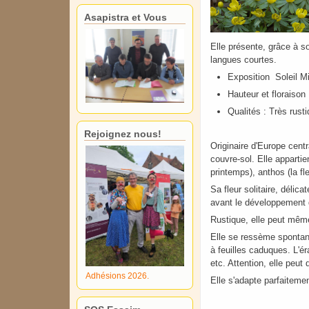
Asapistra et Vous
Elle présente, grâce à s
langues courtes.
Exposition Soleil M
Hauteur et floraison
Qualités : Très rust
Rejoignez nous!
Originaire d'Europe centr
couvre-sol. Elle apparti
printemps), anthos (la fle
Sa fleur solitaire, déli
avant le développement d
Rustique, elle peut même
Elle se ressème spontané
à feuilles caduques. L'é
etc. Attention, elle peut
Adhésions 2026.
Elle s'adapte parfaitemen