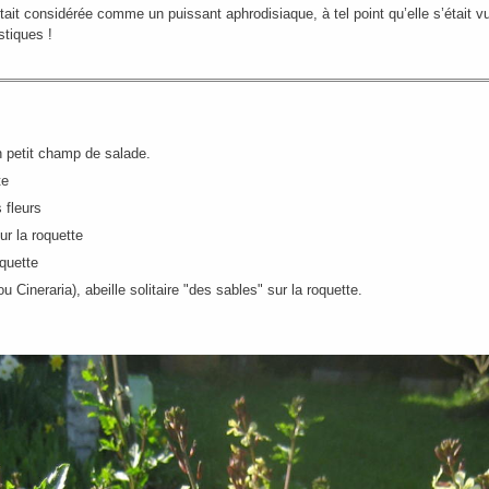
tait considérée comme un puissant aphrodisiaque, à tel point qu’elle s’était
stiques !
n petit champ de salade.
te
s fleurs
ur la roquette
oquette
 Cineraria), abeille solitaire "des sables" sur la roquette.