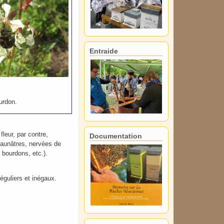
Entraide
urdon.
leur, par contre,
Documentation
 jaunâtres, nervées de
 bourdons, etc.).
éguliers et inégaux.