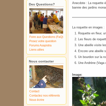
Anecdote : La roquette é
Des Questions?
bannie des jardins mona
La roquette en images :
Roquette en fleur, u
Foire aux Questions (FaQ)
Les fleurs de roquet
Posez votre question
Une abeille visite le
Forums Asapistra
Liens utiles
Encore une abeille s
Un bourdon sur la r
Nous contacter
Une Andrène (Vaga ou
Image:
Contact
Contactez nos référents
Nous écrire