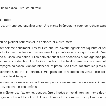
 besoin d’eau, résiste au froid.
 mi-ombre.
 devenir une peu envahissante. Une plante intéressante pour les ruchers asso
eu de piquant pour relever les salades et autres mets.
iliser comme condiment. Les feuilles ont une saveur légèrement piquante et poi
stent crues, seules ou dans un mesclun (un mélange de cinq salades différen
ds ou dans une soupe. Elles peuvent aussi être associées à des agrumes pou
niture de sandwiches. Les feuilles tendres et les feuilles plus matures servent 
mpagne poissons, viandes blanches et pâtes. Ses fleurs décorent les plats et
 vitamine C et en sels minéraux. Elle possède de nombreuses vertus, elle est 
timulante et tonique.
euilles de roquette avant la floraison pour conserver leur douce saveur. Après 
s, deviennent un peu amères.
 à prélever dès l’automne, peuvent être utilisées en condiment au même titre 
également à la fabrication de l’huile de roquette, couramment employée en In