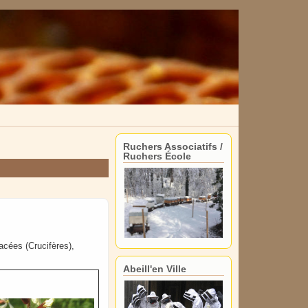
Ruchers Associatifs /
Ruchers École
acées (Crucifères),
Abeill'en Ville