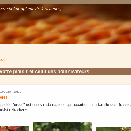
Association Apicole de Strasbourg
es
>
otre plaisir et celui des pollinisateurs.
03/2020 - 10:20
fères
ppelée "éruce" est une salade rustique qui appartient à la famille des Brassic
ariétés de choux.