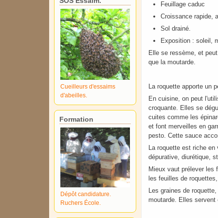
SOS Essaim.
Feuillage caduc
Croissance rapide, a
Sol drainé.
Exposition : soleil,
Elle se ressème, et peut
que la moutarde.
La roquette apporte un p
Cueilleurs d'essaims
d'abeilles.
En cuisine, on peut l'ut
croquante. Elles se dégu
cuites comme les épinar
Formation
et font merveilles en gar
pesto. Cette sauce acco
La roquette est riche en
dépurative, diurétique, s
Mieux vaut prélever les f
les feuilles de roquette
Les graines de roquette,
Dépôt candidature.
moutarde. Elles servent 
Ruchers École.