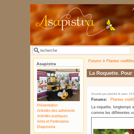
Aller au contenu principal
Rechercher
Formulaire de recherche
Forums
>
Plantes mellifèr
Asapistra
La Roquette. Pour v
Soumis par
pierred
le sam, 21/
Forums:
Plantes melli
Présentation
La roquette, longtemps a
Activités des adhérents
comme les différentes v
Activités publiques
Amis et Partenaires.
Diaporama