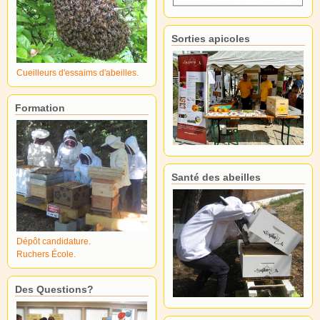
Sorties apicoles
Cueilleurs d'essaims d'abeilles.
Formation
Santé des abeilles
Dépôt candidature.
Ruchers École.
Des Questions?