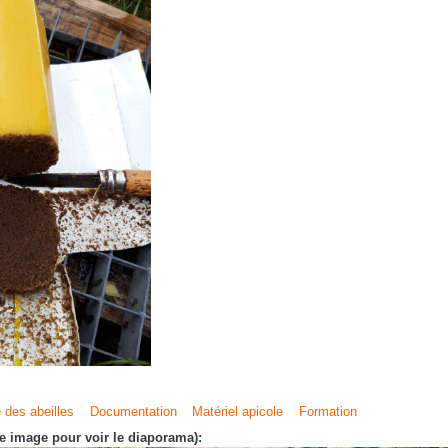
 des abeilles
Documentation
Matériel apicole
Formation
e image pour voir le diaporama):