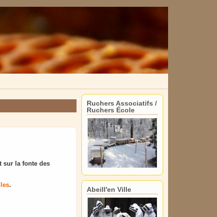
Ruchers Associatifs /
Ruchers École
t sur la fonte des
lles
.
Abeill'en Ville