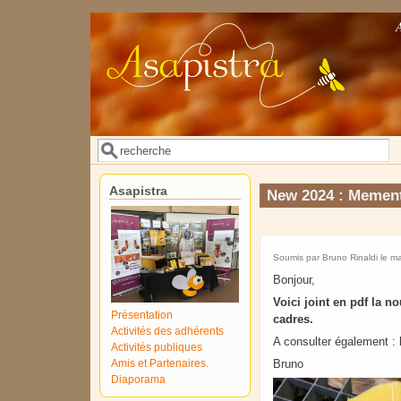
Aller au contenu principal
Rechercher
Formulaire de recherche
Asapistra
New 2024 : Memento
Soumis par
Bruno Rinaldi
le ma
Bonjour,
Voici joint en pdf la n
Présentation
cadres.
Activités des adhérents
A consulter également : l
Activités publiques
Amis et Partenaires.
Bruno
Diaporama