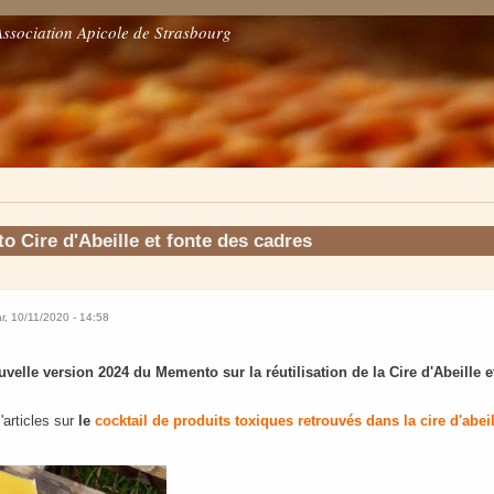
Association Apicole de Strasbourg
 Cire d'Abeille et fonte des cadres
r, 10/11/2020 - 14:58
ouvelle version 2024 du Memento sur la réutilisation de la Cire d'Abeille e
'articles sur
le
cocktail de produits toxiques retrouvés dans la cire d'abei