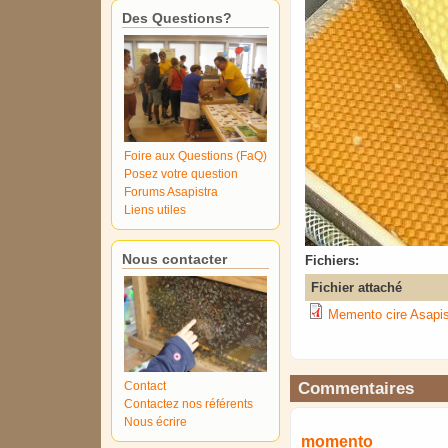
Des Questions?
Foire aux Questions (FaQ)
Posez votre question
Forums Asapistra
Liens utiles
Nous contacter
Fichiers:
Fichier attaché
Memento cire Asapis
Commentaires
Contact
Contactez nos référents
Nous écrire
momento