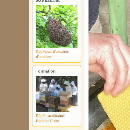
SOS Essaim.
Cueilleurs d'essaims
d'abeilles.
Formation
Dépôt candidature.
Ruchers École.