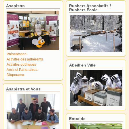
Asapistra
Ruchers Associatifs /
Ruchers École
Présentation
Activités des adhérents
Activités publiques
Abeill'en Ville
Amis et Partenaires.
Diaporama
Asapistra et Vous
Entraide