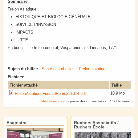
Sommaire.
Frelon Asiatique :
HISTORIQUE ET BIOLOGIE GÉNÉRALE
SUIVI DE L’INVASION
IMPACTS
LUTTE
En bonus : Le frelon oriental, Vespa orientalis Linnaeus, 1771
Sujets du billet:
Santé des abeilles
Frelon asiatique
Fichiers:
Fichier attaché
Taille
10.9 Mo
FrelonAsiatiqueFnosadRome231014.pdf
Identifiez-vous
pour poster des commentaires
1377 lectures
Asapistra
Ruchers Associatifs /
Ruchers École