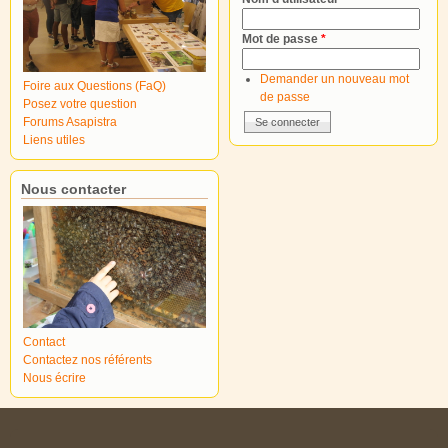
Mot de passe
*
Demander un nouveau mot
Foire aux Questions (FaQ)
de passe
Posez votre question
Forums Asapistra
Liens utiles
Nous contacter
Contact
Contactez nos référents
Nous écrire