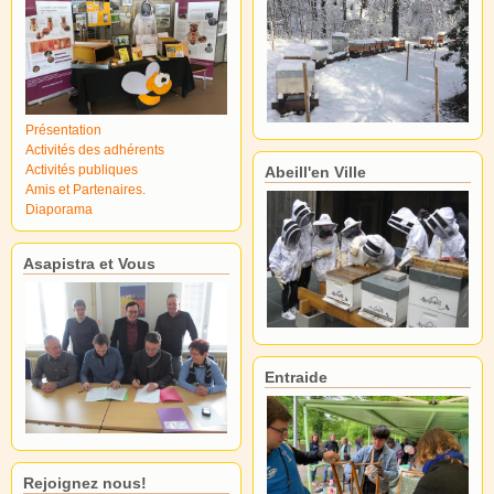
Présentation
Activités des adhérents
Activités publiques
Abeill'en Ville
Amis et Partenaires.
Diaporama
Asapistra et Vous
Entraide
Rejoignez nous!