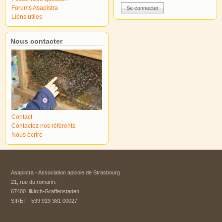
Forums Asapistra
Liens utiles
Nous contacter
Contact
Contactez nos référents
Nous écrire
Asapistra - Association apicole de Strasbourg​
21, rue du romarin.
67400 Illkirch-Graffenstaden
SIRET : 539 919 381 00027