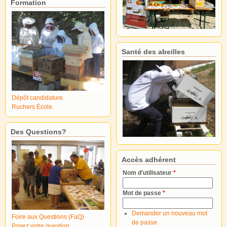
Formation
Santé des abeilles
Dépôt candidature.
Ruchers École.
Des Questions?
Accès adhérent
Nom d'utilisateur
*
Mot de passe
*
Demander un nouveau mot
Foire aux Questions (FaQ)
de passe
Posez votre question