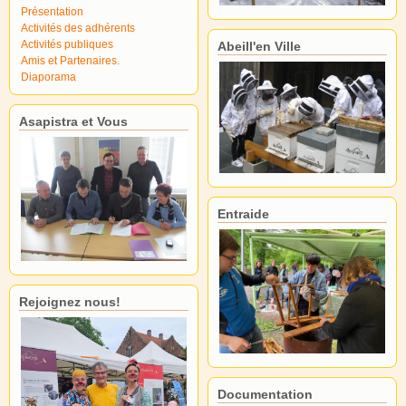
Présentation
Activités des adhérents
Activités publiques
Abeill'en Ville
Amis et Partenaires.
Diaporama
Asapistra et Vous
Entraide
Rejoignez nous!
Documentation